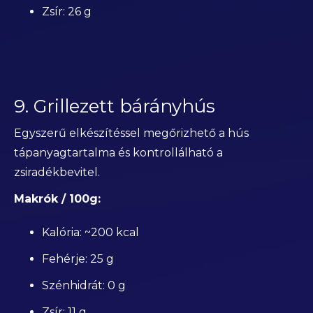
Zsír: 26 g
9. Grillezett bárányhús
Egyszerű elkészítéssel megőrizhető a hús
tápanyagtartalma és kontrollálható a
zsiradékbevitel.
Makrók / 100g:
Kalória: ~200 kcal
Fehérje: 25 g
Szénhidrát: 0 g
Zsír: 11 g