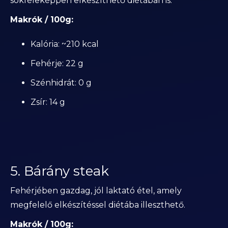
sokféleképpen elkészíthető diétában is.
Makrók / 100g:
Kalória: ~210 kcal
Fehérje: 22 g
Szénhidrát: 0 g
Zsír: 14 g
5. Bárány steak
Fehérjében gazdag, jól laktató étel, amely
megfelelő elkészítéssel diétába illeszthető.
Makrók / 100g: