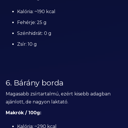
Kalória: ~190 kcal
Fehérje: 25 g
Szénhidrát: 0 g
Zsír: 10 g
6. Bárány borda
Magasabb zsírtartalmú, ezért kisebb adagban
ajánlott, de nagyon laktató.
Makrók / 100g:
Kalória: ~290 kcal