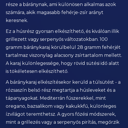
része a báránynak, ami különösen alkalmas azok
számára, akik magasabb fehérje-zsír arányt
keresnek.
Ez a húsrész gyorsan elkészíthető, és kiválóan illik
grillezett vagy serpenyős változatokban. 100
gramm báránykaraj körülbelül 28 gramm fehérjét
tartalmaz viszonylag alacsony zsírtartalom mellett.
A karaj különlegessége, hogy rövid sütési idő alatt
is tökéletesen elkészíthető.
A báránykaraj elkészítésekor kerüld a túlsütést - a
rózsaszín belső rész megtartja a húsleveket és a
tápanyagokat. Mediterrán fűszerekkel, mint
oregano, bazsalikom vagy kakukkfű, különleges
ízvilágot teremthetsz. A gyors főzési módszerek,
mint a grillezés vagy a serpenyős pirítás, megőrzik