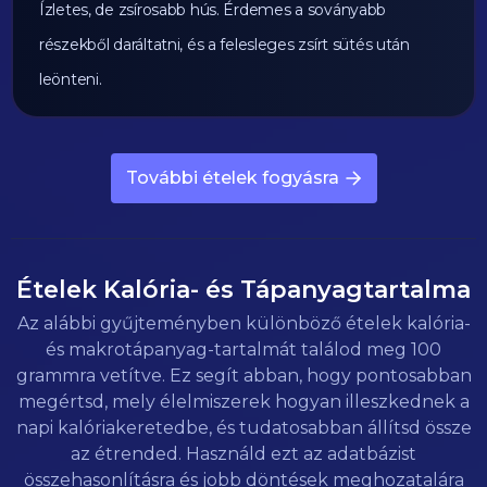
Ízletes, de zsírosabb hús. Érdemes a soványabb
részekből daráltatni, és a felesleges zsírt sütés után
leönteni.
További ételek fogyásra
Ételek Kalória- és Tápanyagtartalma
Az alábbi gyűjteményben különböző ételek kalória-
és makrotápanyag-tartalmát találod meg 100
grammra vetítve. Ez segít abban, hogy pontosabban
megértsd, mely élelmiszerek hogyan illeszkednek a
napi kalóriakeretedbe, és tudatosabban állítsd össze
az étrended. Használd ezt az adatbázist
összehasonlításra és jobb döntések meghozatalára