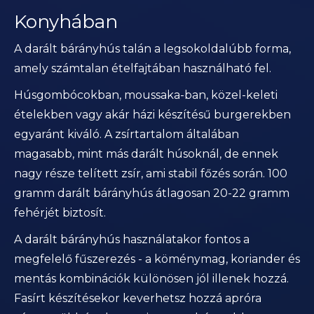
Konyhában
A darált bárányhús talán a legsokoldalúbb forma,
amely számtalan ételfajtában használható fel.
Húsgombócokban, moussaka-ban, közel-keleti
ételekben vagy akár házi készítésű burgerekben
egyaránt kiváló. A zsírtartalom általában
magasabb, mint más darált húsoknál, de ennek
nagy része telített zsír, ami stabil főzés során. 100
gramm darált bárányhús átlagosan 20-22 gramm
fehérjét biztosít.
A darált bárányhús használatakor fontos a
megfelelő fűszerezés - a köménymag, koriander és
mentás kombinációk különösen jól illenek hozzá.
Fasírt készítésekor keverhetsz hozzá apróra