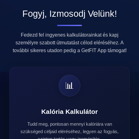
Fogyj, Izmosodj Velünk!
Fedezd fel ingyenes kalkulátorainkat és kapj
személyre szabott útmutatást célod eléréséhez. A
további sikeres utadon pedig a GetFIT App támogat!
📊
Kalória Kalkulátor
Tudd meg, pontosan mennyi kalóriára van
szükséged céljaid eléréséhez, legyen az fogyás,
szinten tartás vagy izomépítés.