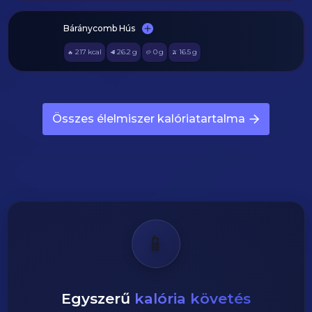
Báránycomb Hús
217
kcal
26.2
g
0
g
16.5
g
🔥
🥩
🥔
🫒
Összes élelmiszer kalóriatartalma
📱
Egyszerű
kalória követés