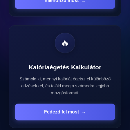
Ellenőrizd most
→
🔥
Kalóriaégetés Kalkulátor
Számold ki, mennyi kalóriát égetsz el különböző
edzésekkel, és találd meg a számodra legjobb
mozgásformát.
Fedezd fel most
→