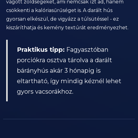
vágott zöldségeket, ami nemcsak ízt ad, hanem
csökkenti a kalóriasűrűséget is. A darált hús
gyorsan elkészül, de vigyázz a túlsütéssel - ez
kiszáríthatja és kemény textúrát eredményezhet.
Praktikus tipp:
Fagyasztóban
porciókra osztva tárolva a darált
bárányhús akár 3 hónapig is
eltartható, így mindig kéznél lehet
gyors vacsorákhoz.