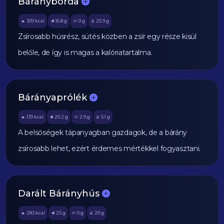
Bárányborda
309
kcal
16.8
g
0
g
25.9
g
🔥
🥩
🥔
🫒
Zsírosabb húsrész, sütés közben a zsír egy része kisül
belőle, de így is magas a kalóriatartalma.
Bárányaprólék
139
kcal
20.2
g
2.9
g
5.1
g
🔥
🥩
🥔
🫒
A belsőségek tápanyagban gazdagok, de a bárány
zsírosabb lehet, ezért érdemes mértékkel fogyasztani.
Darált Bárányhús
283
kcal
25
g
0
g
20
g
🔥
🥩
🥔
🫒