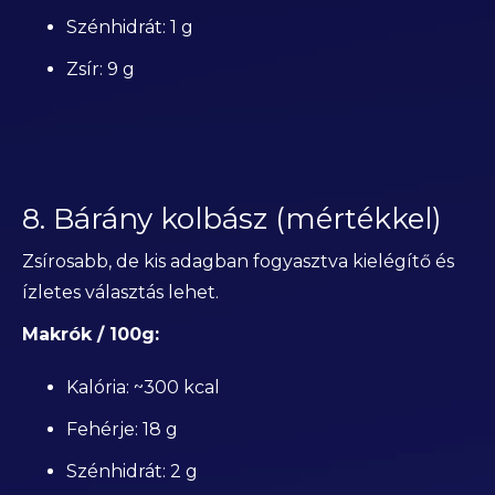
Szénhidrát: 1 g
Zsír: 9 g
8. Bárány kolbász (mértékkel)
Zsírosabb, de kis adagban fogyasztva kielégítő és
ízletes választás lehet.
Makrók / 100g:
Kalória: ~300 kcal
Fehérje: 18 g
Szénhidrát: 2 g