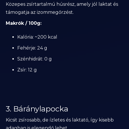
Közepes zsírtartalmú húsrész, amely jól laktat és
támogatja az izommegőrzést.
Makrók / 100g:
Kalória: ~200 kcal
Fehérje: 24 g
Szénhidrát: 0 g
Zsír: 12 g
3. Báránylapocka
Kicsit zsírosabb, de ízletes és laktató, így kisebb
adagban is elegendő lehet.