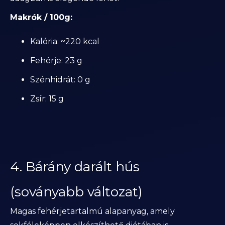
Makrók / 100g:
Kalória: ~220 kcal
Fehérje: 23 g
Szénhidrát: 0 g
Zsír: 15 g
4. Bárány darált hús
(soványabb változat)
Magas fehérjetartalmú alapanyag, amely