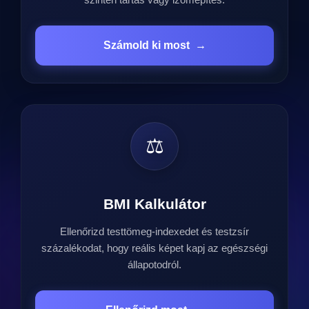
Számold ki most
→
⚖️
BMI Kalkulátor
Ellenőrizd testtömeg-indexedet és testzsír
százalékodat, hogy reális képet kapj az egészségi
állapotodról.