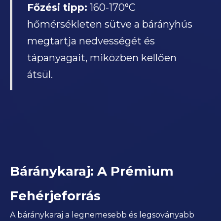
Főzési tipp:
160-170°C
hőmérsékleten sütve a bárányhús
megtartja nedvességét és
tápanyagait, miközben kellően
átsül.
Báránykaraj: A Prémium
Fehérjeforrás
A báránykaraj a legnemesebb és legsoványabb