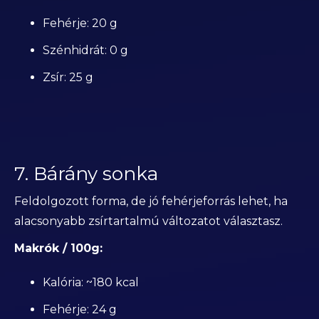
Fehérje: 20 g
Szénhidrát: 0 g
Zsír: 25 g
7. Bárány sonka
Feldolgozott forma, de jó fehérjeforrás lehet, ha
alacsonyabb zsírtartalmú változatot választasz.
Makrók / 100g:
Kalória: ~180 kcal
Fehérje: 24 g