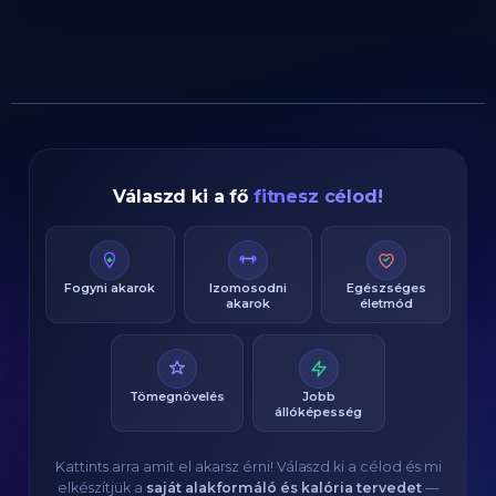
Válaszd ki a fő
fitnesz célod!
Fogyni akarok
Izomosodni
Egészséges
akarok
életmód
Tömegnövelés
Jobb
állóképesség
Kattints arra amit el akarsz érni! Válaszd ki a célod és mi
elkészítjük a
saját alakformáló és kalória tervedet
—