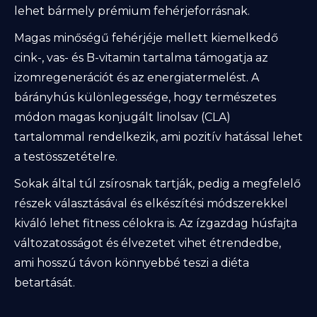
lehet bármely prémium fehérjeforrásnak.
Magas minőségű fehérjéje mellett kiemelkedő
cink-, vas- és B-vitamin tartalma támogatja az
izomregenerációt és az energiatermelést. A
bárányhús különlegessége, hogy természetes
módon magas konjugált linolsav (CLA)
tartalommal rendelkezik, ami pozitív hatással lehet
a testösszetételre.
Sokak által túl zsírosnak tartják, pedig a megfelelő
részek választásával és elkészítési módszerekkel
kiváló lehet fitness célokra is. Az ízgazdag húsfajta
változatosságot és élvezetet vihet étrendedbe,
ami hosszú távon könnyebbé teszi a diéta
betartását.