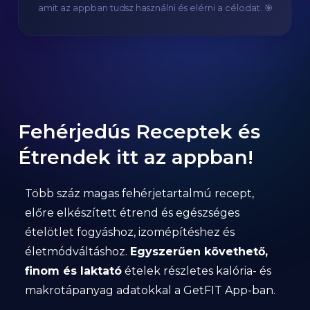
amit az appban tudsz használni és elérni a célodat. 🎯
Fehérjedús Receptek és
Étrendek itt az appban!
Több száz magas fehérjetartalmú recept,
előre elkészített étrend és egészséges
ételötlet fogyáshoz, izomépítéshez és
életmódváltáshoz.
Egyszerűen követhető,
finom és laktató
ételek részletes kalória- és
makrotápanyag adatokkal a GetFIT App-ban.