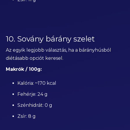
10. Sovány bárány szelet
Az egyik legjobb választás, ha a bárányhúsból
diétásabb opciót keresel.
Makrók / 100g:
Kalória: ~170 kcal
Fehérje: 24 g
Szénhidrát: 0 g
Zsír: 8 g