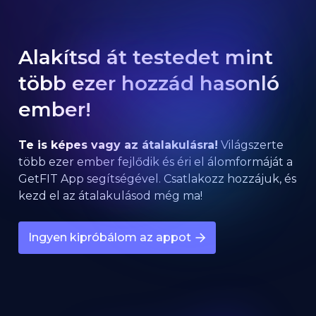
Alakítsd át testedet mint
több ezer hozzád hasonló
ember!
Te is képes vagy az átalakulásra!
Világszerte
több ezer ember fejlődik és éri el álomformáját a
GetFIT App segítségével. Csatlakozz hozzájuk, és
kezd el az átalakulásod még ma!
Ingyen kipróbálom az appot