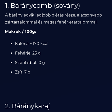
1. Báránycomb (sovány)
A bárány egyik legjobb diétás része, alacsonyabb
zsírtartalommal és magas fehérjetartalommal.
Makrók / 100g:
Kalória: ~170 kcal
Fehérje: 25 g
Szénhidrát: 0 g
Zsír: 7 g
2. Báránykaraj