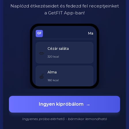
Naplózd étkezéseidet és fedezd fel receptjeinket
a GetFIT App-ban!
Ma
Cézár saláta
🥗
320 kcal
Alma
🍎
180 kcal
Grillezett csirke
🍗
Ingyen kipróbálom
→
420 kcal
Ingyenes próba elérhető - bármikor lemondható
920
/
2200
kcal