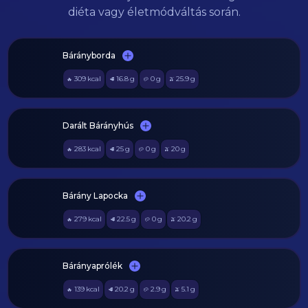
diéta vagy életmódváltás során.
Bárányborda
309
kcal
16.8
g
0
g
25.9
g
🔥
🥩
🥔
🫒
Darált Bárányhús
283
kcal
25
g
0
g
20
g
🔥
🥩
🥔
🫒
Bárány Lapocka
279
kcal
22.5
g
0
g
20.2
g
🔥
🥩
🥔
🫒
Bárányaprólék
139
kcal
20.2
g
2.9
g
5.1
g
🔥
🥩
🥔
🫒