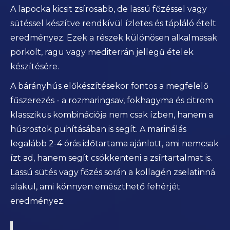
A lapocka kicsit zsírosabb, de lassú főzéssel vagy
sütéssel készítve rendkívül ízletes és tápláló ételt
eredményez. Ezek a részek különösen alkalmasak
pörkölt, ragu vagy mediterrán jellegű ételek
készítésére.
A bárányhús előkészítésekor fontos a megfelelő
fűszerezés - a rozmaringsav, fokhagyma és citrom
klasszikus kombinációja nem csak ízben, hanem a
húsrostok puhításában is segít. A marinálás
legalább 2-4 órás időtartama ajánlott, ami nemcsak
ízt ad, hanem segít csökkenteni a zsírtartalmat is.
Lassú sütés vagy főzés során a kollagén zselatinná
alakul, ami könnyen emészthető fehérjét
eredményez.