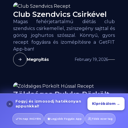
Club Szendvics Csirkével
Magas fehérjetartalmú diétás club
szendvics csirkemellel, zsírszegény sajttal és
görög joghurtos szósszal. Könnyű, gyors
recept fogyásra és izomépítésre a GetFIT
App-ban!
Megnyitás
February 19, 2026
Zöldséges Pulyka Pörkölt
Zöldséges pörkölt pulyka hússal recept
Fogyj és izmosodj hatékonyan
Kipróbálom →
appunkkal!
magas fehérjével, csak 95 kcal/100g. Laktató,
rostban gazdag, tele zöldséggel - fogyáshoz
14 nap INGYEN
Legjobb Fogyás App
Több ezer tag
és izomépítéshez!