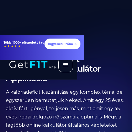
Több 1000+ elégedett tag
Ingyenes Próba →
★★★★★
Személyre Szabott
Kalóriadeficit Kalkulátor
Applikáció
A kalóriadeficit kiszámítása egy komplex téma, de
egyszerűen bemutatjuk Neked. Amit egy 25 éves,
aktív férfi igényel, teljesen más, mint amit egy 45
éves, irodai dolgozó nő számára optimális. Mégis a
legtöbb online kalkulátor általános képleteket