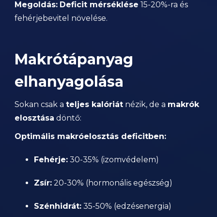
Megoldás:
Deficit mérséklése
15-20%-ra és
fehérjebevitel növelése.
Makrótápanyag
elhanyagolása
Sokan csak a
teljes kalóriát
nézik, de a
makrók
elosztása
döntő:
Optimális makróelosztás deficitben:
Fehérje:
30-35% (izomvédelem)
Zsír:
20-30% (hormonális egészség)
Szénhidrát:
35-50% (edzésenergia)