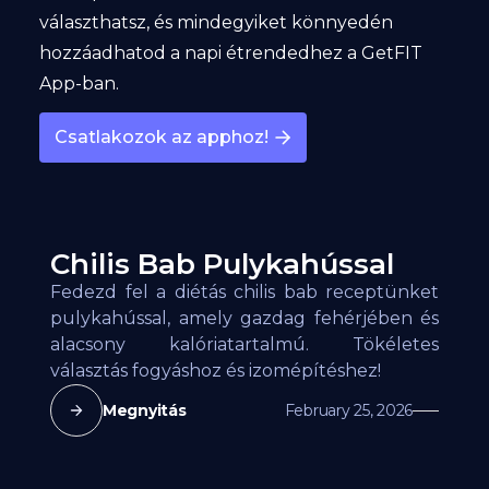
választhatsz, és mindegyiket könnyedén
hozzáadhatod a napi étrendedhez a GetFIT
App-ban.
Csatlakozok az apphoz!
Chilis Bab Pulykahússal
Fedezd fel a diétás chilis bab receptünket
pulykahússal, amely gazdag fehérjében és
alacsony kalóriatartalmú. Tökéletes
választás fogyáshoz és izomépítéshez!
Megnyitás
February 25, 2026