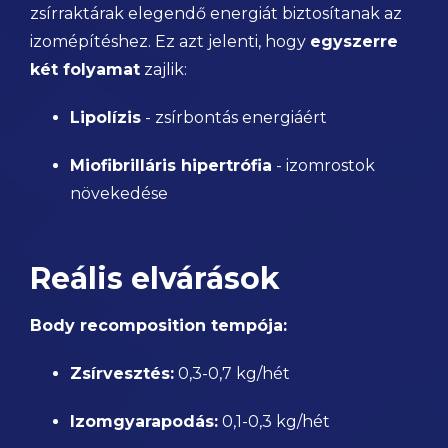
zsírraktárak elegendő energiát biztosítanak az
izomépítéshez. Ez azt jelenti, hogy
egyszerre
két folyamat
zajlik:
Lipolízis
- zsírbontás energiáért
Miofibrilláris hipertrófia
- izomrostok
növekedése
Reális elvárások
Body recomposition tempója:
Zsírvesztés:
0,3-0,7 kg/hét
Izomgyarapodás:
0,1-0,3 kg/hét