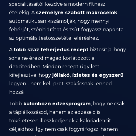
specialitásaitól kezdve a modern fitnesz
ételekig. A
személyre szabott makrócélok
automatikusan kiszámolják, hogy mennyi
fehérjét, szénhidrátot és zsírt fogyassz naponta
az optimális testösszetétel eléréshez.
A
több száz fehérjedús recept
biztosítja, hogy
soha ne érezd magad korlátozott a
deficitedben. Minden recept úgy lett
kifejlesztve, hogy
jóllakó, ízletes és egyszerű
legyen - nem kell profi szakácsnak lenned
hozzá.
Több
különböző edzésprogram
, hogy ne csak
a táplálkozásod, hanem az edzéseid is
tökéletesen illeszkedjenek a kalóriadeficit
céljaidhoz. Így nem csak fogyni fogsz, hanem