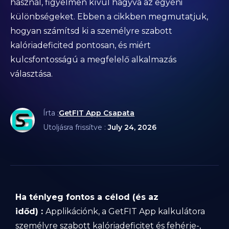
használ, figyelmen kívül hagyva az egyéni
különbségeket. Ebben a cikkben megmutatjuk,
hogyan számítsd ki a személyre szabott
kalóriadeficited pontosan, és miért
kulcsfontosságú a megfelelő alkalmazás
választása.
Írta :
GetFIT App Csapata
Utoljásra frissítve :
July 24, 2026
Ha ténlyeg fontos a célod (és az
időd) :
Applikációnk, a GetFIT App kalkulátora
személyre szabott kalóriadeficitet és fehérje-,