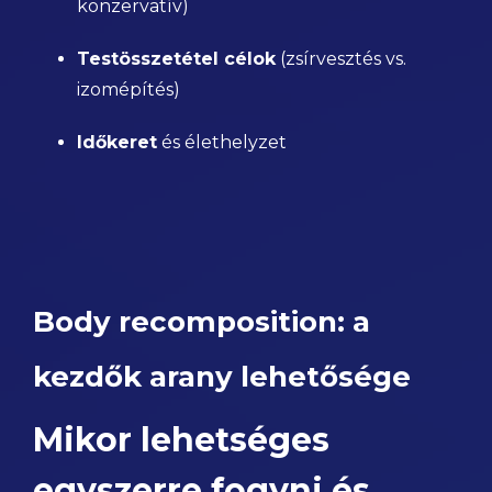
konzervatív)
Testösszetétel célok
(zsírvesztés vs.
izomépítés)
Időkeret
és élethelyzet
Body recomposition: a
kezdők arany lehetősége
Mikor lehetséges
egyszerre fogyni és