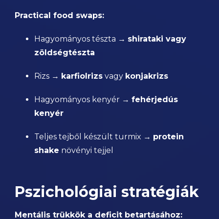
Practical food swaps:
Hagyományos tészta →
shirataki vagy
zöldségtészta
Rizs →
karfiolrizs
vagy
konjakrizs
Hagyományos kenyér →
fehérjedús
kenyér
Teljes tejből készült turmix →
protein
shake
növényi tejjel
Pszichológiai stratégiák
Mentális trükkök a deficit betartásához: