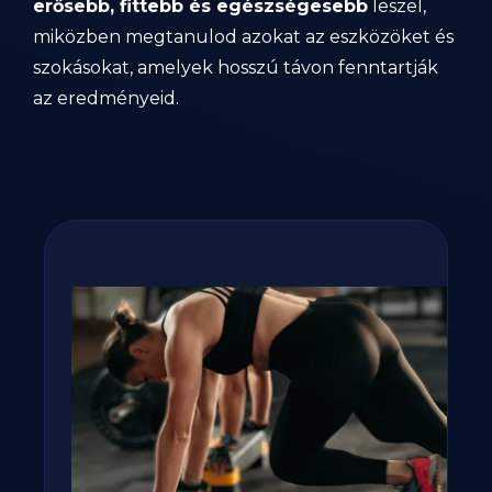
erősebb, fittebb és egészségesebb
leszel,
miközben megtanulod azokat az eszközöket és
szokásokat, amelyek hosszú távon fenntartják
az eredményeid.
Fogyj, izmosodj te is a
GetFIT App-al!
Kalória és tápanyag terv, több száz recept,
edzés vár rád appunkban - kattints a
gombra, rakjuk össze tervedet!