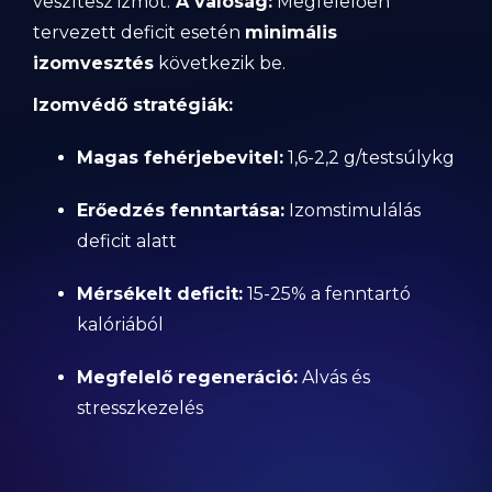
veszítesz izmot."
A valóság:
Megfelelően
tervezett deficit esetén
minimális
izomvesztés
következik be.
Izomvédő stratégiák:
Magas fehérjebevitel:
1,6-2,2 g/testsúlykg
Erőedzés fenntartása:
Izomstimulálás
deficit alatt
Mérsékelt deficit:
15-25% a fenntartó
kalóriából
Megfelelő regeneráció:
Alvás és
stresszkezelés