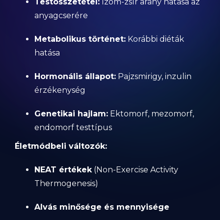
Testösszetétel:
Izom-zsír arány hatása az
anyagcserére
Metabolikus történet:
Korábbi diéták
hatása
Hormonális állapot:
Pajzsmirigy, inzulin
érzékenység
Genetikai hajlam:
Ektomorf, mezomorf,
endomorf testtípus
Életmódbeli változók:
NEAT értékek
(Non-Exercise Activity
Thermogenesis)
Alvás minősége és mennyisége