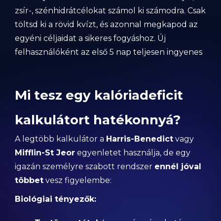
zsír-, szénhidrátcélokat számol ki számodra. Csak
töltsd ki a rövid kvízt, és azonnal megkapod az
egyéni céljaidat a sikeres fogyáshoz. Új
felhasználóként az első 5 nap teljesen ingyenes
Mi tesz egy kalóriadeficit
kalkulátort hatékonnyá?
A legtöbb kalkulátor a
Harris-Benedict
vagy
Mifflin-St Jeor
egyenletet használja, de egy
igazán személyre szabott rendszer
ennél jóval
többet
vesz figyelembe:
Biológiai tényezők: