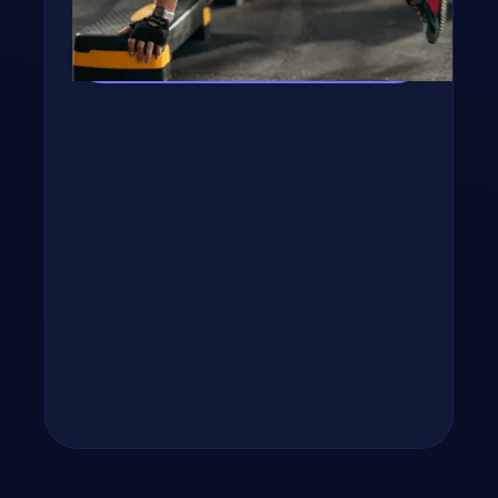
Kipróbálom az appot! →