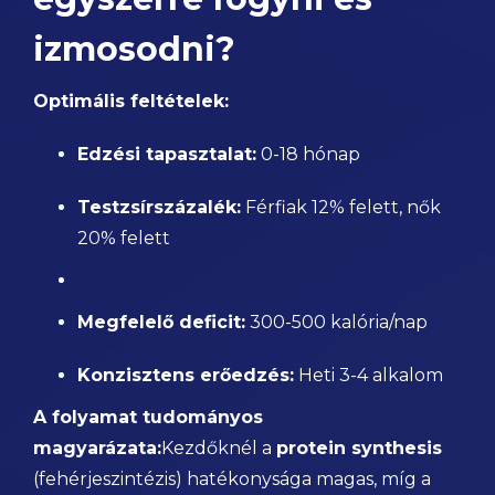
izmosodni?
Optimális feltételek:
Edzési tapasztalat:
0-18 hónap
Testzsírszázalék:
Férfiak 12% felett, nők
20% felett
Megfelelő deficit:
300-500 kalória/nap
Konzisztens erőedzés:
Heti 3-4 alkalom
A folyamat tudományos
magyarázata:
Kezdőknél a
protein synthesis
(fehérjeszintézis) hatékonysága magas, míg a