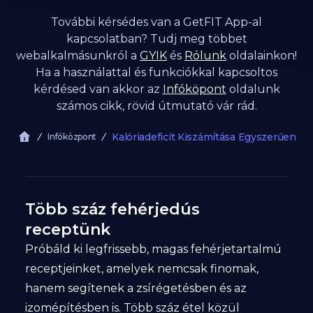
További kérsédes van a GetFIT App-al
kapcsolatban? Tudj meg többet
webalkalmásunkról a
GYIK
és
Rólunk
oldalainkon!
Ha a használattal és funkciókkal kapcsoltos
kérdésed van akkor az
Infóköpont
oldalunk
számos cikk, rövid útmutató vár rád.
Kalóriadeficit Kiszámítása Egyszerűen
Infóközpont
Több száz fehérjedús
receptünk
Próbáld ki legfrissebb, magas fehérjetartalmú
receptjeinket, amelyek nemcsak finomak,
hanem segítenek a zsírégetésben és az
izomépítésben is. Több száz étel közül