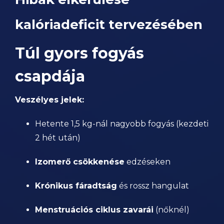
kalóriadeficit tervezésében
Túl gyors fogyás
csapdája
Veszélyes jelek:
Hetente 1,5 kg-nál nagyobb fogyás (kezdeti
2 hét után)
Izomerő csökkenése
edzéseken
Krónikus fáradtság
és rossz hangulat
Menstruációs ciklus zavarái
(nőknél)