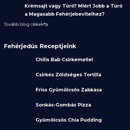
Krémsajt vagy Túró? Miért Jobb a Túró
a Magasabb Fehérjebevitelhez?
További blog cikkek
Fehérjedús Receptjeink
Chilis Bab Csirkemellel
Csirkés Zöldséges Tortilla
Friss Gyümölcsös Zabkása
Sonkás-Gombás Pizza
Gyümölcsös Chia Pudding