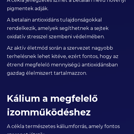
A cékla jellegzetes színét a betalain nevű növényi
pigmentek adják.
A betalain antioxidáns tulajdonságokkal
rendelkezik, amelyek segíthetnek a sejtek
oxidatív stresszel szembeni védelmében.
Az aktív életmód során a szervezet nagyobb
terhelésnek lehet kitéve, ezért fontos, hogy az
étrend megfelelő mennyiségű antioxidánsban
gazdag élelmiszert tartalmazzon.
Kálium a megfelelő
izomműködéshez
A cékla természetes káliumforrás, amely fontos