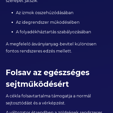
szerepet játszik:
Az izmok összehúzódásában
Az idegrendszer működésében
A folyadékháztartás szabályozásában
A megfelelő ásványianyag-bevitel különösen
fontos rendszeres edzés mellett.
Folsav az egészséges
sejtműködésért
A cékla folsavtartalma támogatja a normál
sejtosztódást és a vérképzést.
A változatos étrendben a zöldségek rendszeres