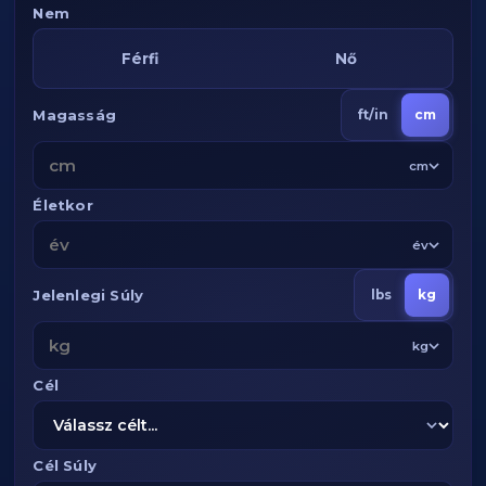
Nem
Férfi
Nő
Magasság
ft/in
cm
cm
Életkor
év
Jelenlegi Súly
lbs
kg
kg
Cél
Cél Súly