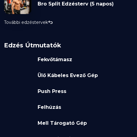
Bro Split Edzésterv (5 napos)
További edzéstervek
Edzés Útmutatók
Fekvőtámasz
Ülő Kábeles Evező Gép
Push Press
Felhúzás
Mell Tárogató Gép