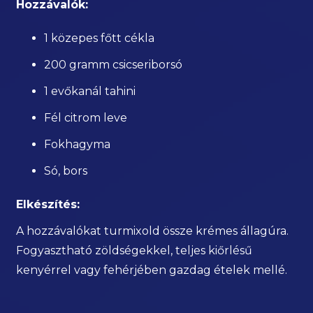
Hozzávalók:
1 közepes főtt cékla
200 gramm csicseriborsó
1 evőkanál tahini
Fél citrom leve
Fokhagyma
Só, bors
Elkészítés:
A hozzávalókat turmixold össze krémes állagúra.
Fogyasztható zöldségekkel, teljes kiőrlésű
kenyérrel vagy fehérjében gazdag ételek mellé.