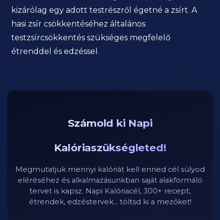
kizárólag egy adott testrészről égetné a zsírt. A
hasi zsír csökkentéséhez általános
testzsírcsökkentés szükséges megfelelő
étrenddel és edzéssel.
Számold ki Napi
Kalóriaszükségleted!
Megmutatjuk mennyi kalóriát kell enned cél súlyod
eléréséhez és alkalmazásunkban saját alakformáló
tervet is kapsz. Napi Kalóriacél, 300+ recept,
étrendek, edzéstervek... töltsd ki a mezőket!