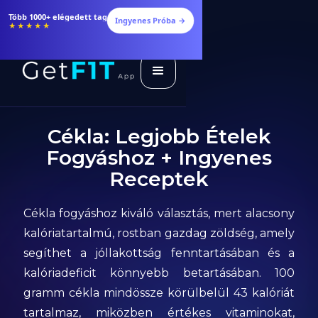
Több 1000+ elégedett tag
Ingyenes Próba →
★★★★★
Cékla: Legjobb Ételek
Fogyáshoz + Ingyenes
Receptek
Cékla fogyáshoz kiváló választás, mert alacsony
kalóriatartalmú, rostban gazdag zöldség, amely
segíthet a jóllakottság fenntartásában és a
kalóriadeficit könnyebb betartásában. 100
gramm cékla mindössze körülbelül 43 kalóriát
tartalmaz, miközben értékes vitaminokat,