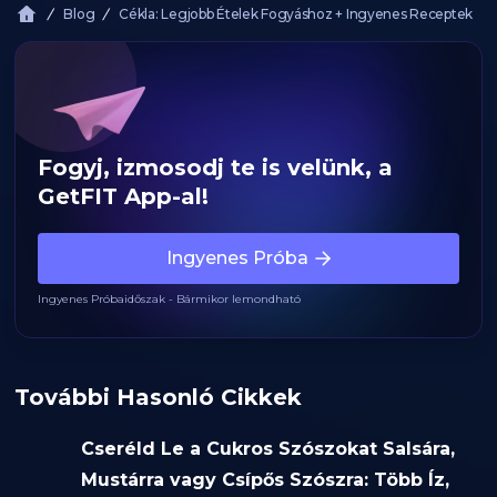
Blog
Cékla: Legjobb Ételek Fogyáshoz + Ingyenes Receptek
Fogyj, izmosodj te is velünk, a
GetFIT App-al!
Ingyenes Próba
Ingyenes Próbaidőszak - Bármikor lemondható
További Hasonló Cikkek
Cseréld Le a Cukros Szószokat Salsára,
Mustárra vagy Csípős Szószra: Több Íz,