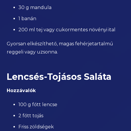
30 g mandula
1 banán
200 ml tej vagy cukormentes növényi ital
Gyorsan elkészíthető, magas fehérjetartalmú
reggeli vagy uzsonna.
Lencsés-Tojásos Saláta
Hozzávalók
100 g főtt lencse
2 főtt tojás
Friss zöldségek