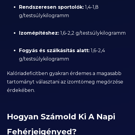
Rendszeresen sportolók:
1,4-1,8
g/testsúlykilogramm
Izomépítéshez:
1,6-2,2 g/testsúlykilogramm
Fogyás és szálkásítás alatt:
1,6-2,4
g/testsúlykilogramm
Kalóriadeficitben gyakran érdemes a magasabb
tartományt választani az izomtömeg megőrzése
érdekében.
Hogyan Számold Ki A Napi
Fehérjeigényed?