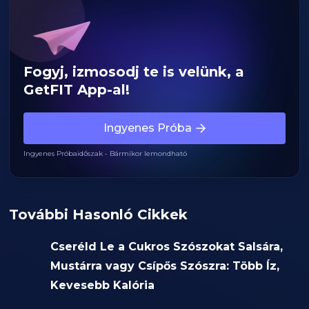
Fogyj, izmosodj te is velünk, a
GetFIT App-al!
Ingyenes Próba
Ingyenes Próbaidőszak - Bármikor lemondható
További Hasonló Cikkek
Cseréld Le a Cukros Szószokat Salsára,
Mustárra vagy Csípős Szószra: Több Íz,
Kevesebb Kalória