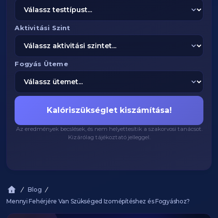
Aktivitási Szint
Fogyás Üteme
Kalóriszükséglet kiszámítása!
Az eredmények becslések, és nem helyettesítik a szakorvosi tanácsot.
Kizárólag tájékoztató jelleggel.
Blog
Mennyi Fehérjére Van Szükséged Izomépítéshez és Fogyáshoz?