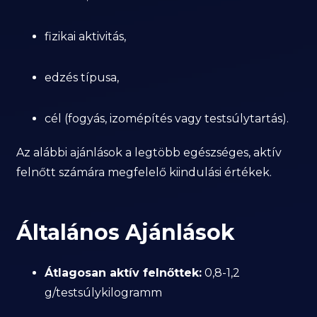
fizikai aktivitás,
edzés típusa,
cél (fogyás, izomépítés vagy testsúlytartás).
Az alábbi ajánlások a legtöbb egészséges, aktív
felnőtt számára megfelelő kiindulási értékek.
Általános Ajánlások
Átlagosan aktív felnőttek:
0,8-1,2
g/testsúlykilogramm