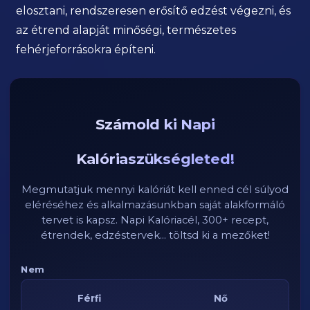
elosztani, rendszeresen erősítő edzést végezni, és
az étrend alapját minőségi, természetes
fehérjeforrásokra építeni.
Számold ki Napi
Kalóriaszükségleted!
Megmutatjuk mennyi kalóriát kell enned cél súlyod
eléréséhez és alkalmazásunkban saját alakformáló
tervet is kapsz. Napi Kalóriacél, 300+ recept,
étrendek, edzéstervek... töltsd ki a mezőket!
Nem
Férfi
Nő