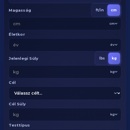
Magasság
ft/in
cm
cm
Életkor
év
Jelenlegi Súly
lbs
kg
kg
Cél
Cél Súly
kg
Testtípus