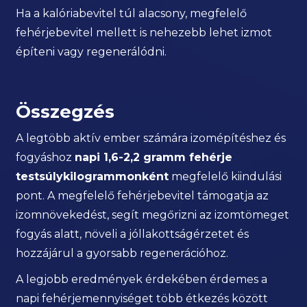
Ha a kalóriabevitel túl alacsony, megfelelő
fehérjebevitel mellett is nehezebb lehet izmot
építeni vagy regenerálódni.
Összegzés
A legtöbb aktív ember számára izomépítéshez és
fogyáshoz
napi 1,6-2,2 gramm fehérje
testsúlykilogrammonként
megfelelő kiindulási
pont. A megfelelő fehérjebevitel támogatja az
izomnövekedést, segít megőrizni az izomtömeget
fogyás alatt, növeli a jóllakottságérzetet és
hozzájárul a gyorsabb regenerációhoz.
A legjobb eredmények érdekében érdemes a
napi fehérjemennyiséget több étkezés között