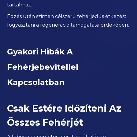
tartalmaz.
Edzés után szintén célszerű fehérjedús étkezést
fogyasztani a regeneráció támogatása érdekében.
Gyakori Hibák A
Fehérjebevitellel
Kapcsolatban
Csak Estére Időzíteni Az
Összes Fehérjét
A fehérje egyenletes elosztása általában