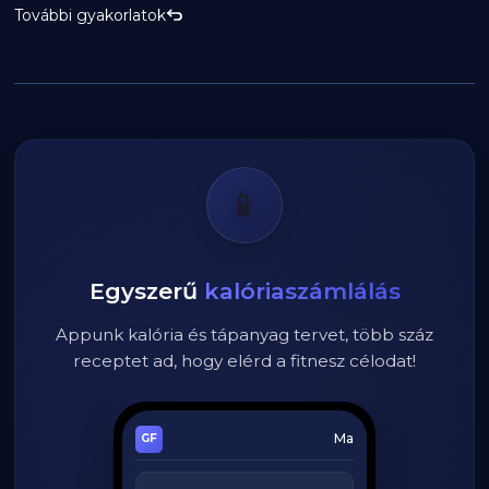
További gyakorlatok
📱
Egyszerű
kalóriaszámlálás
Appunk kalória és tápanyag tervet, több száz
receptet ad, hogy elérd a fitnesz célodat!
Ma