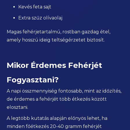
Kevés feta sajt
Extra szűz olívaolaj
Magas fehérjetartalmú, rostban gazdag étel,
amely hosszú ideig teltségérzetet biztosít.
Mikor Érdemes Fehérjét
Fogyasztani?
A napi összmennyiség fontosabb, mint az időzítés,
de érdemes a fehérjét több étkezés között
elosztani.
A legtöbb kutatás alapján előnyös lehet, ha
minden főétkezés 20-40 gramm fehérjét