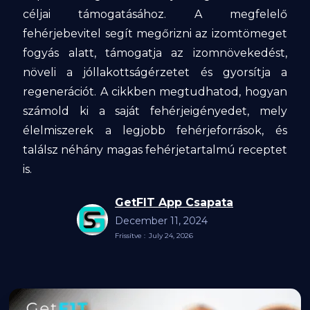
céljai támogatásához. A megfelelő
fehérjebevitel segít megőrizni az izomtömeget
fogyás alatt, támogatja az izomnövekedést,
növeli a jóllakottságérzetet és gyorsítja a
regenerációt. A cikkben megtudhatod, hogyan
számold ki a saját fehérjeigényedet, mely
élelmiszerek a legjobb fehérjeforrások, és
találsz néhány magas fehérjetartalmú receptet
is.
GetFIT App Csapata
December 11, 2024
Frissítve :
July 24, 2026