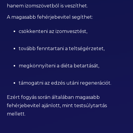
hanem izomszövetből is veszíthet.
A magasabb fehérjebevitel segíthet:
csökkenteni az izomvesztést,
tovább fenntartani a teltségérzetet,
megkönnyíteni a diéta betartását,
támogatni az edzés utáni regenerációt.
Ezért fogyás során általában magasabb
fehérjebevitel ajánlott, mint testsúlytartás
mellett.