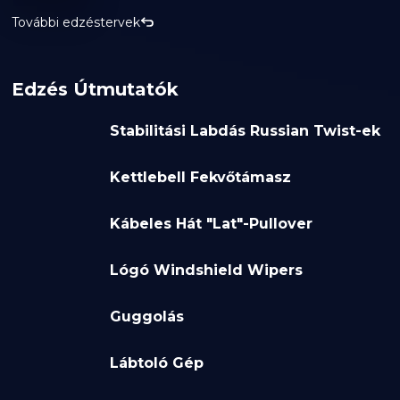
További edzéstervek
Edzés Útmutatók
Stabilitási Labdás Russian Twist-ek
Kettlebell Fekvőtámasz
Kábeles Hát "Lat"-Pullover
Lógó Windshield Wipers
Guggolás
Lábtoló Gép