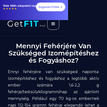
Több 1000+ elégedett tag
Ingyenes Próba →
★★★★★
Mennyi Fehérjére Van
Szükséged Izomépítéshez
és Fogyáshoz?
Ennyi fehérjére van szükséged naponta:
Izomépítéshez és fogyáshoz a legtöbb aktív
ember számára 1,6-2,2 g
fehérje/testsúlykilogramm/nap az ajánlott
mennyiség. Például egy 70 kg-os embernek
napi 112-154 gramm fehérje elegendő lehet a