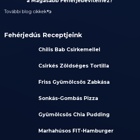
a Magasabb Fehérjebevitelhez?
További blog cikkek
Fehérjedús Receptjeink
Chilis Bab Csirkemellel
Csirkés Zöldséges Tortilla
Friss Gyümölcsös Zabkása
Sonkás-Gombás Pizza
Gyümölcsös Chia Pudding
Marhahúsos FIT-Hamburger