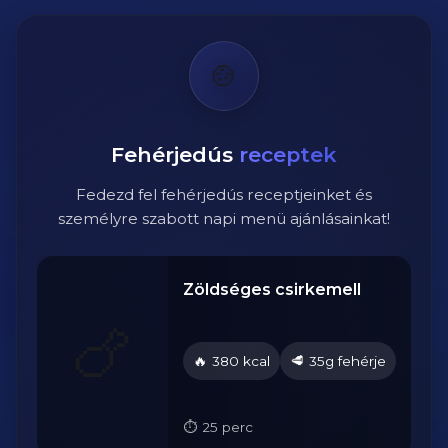
🍲
Fehérjedús
receptek
Fedezd fel fehérjedús receptjeinket és
személyre szabott napi menü ajánlásainkat!
Zöldséges csirkemell
🍗
🔥
🥩
je
380 kcal
35g fehérje
25 perc