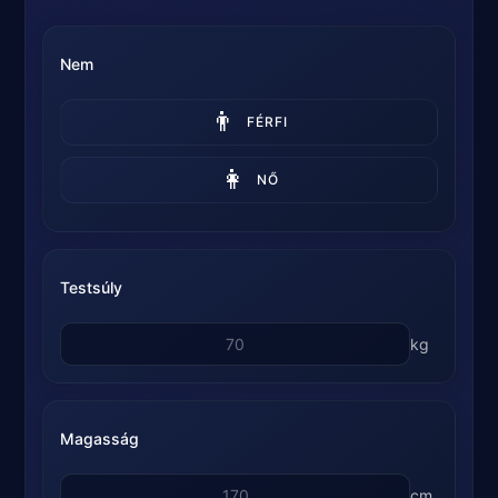
Nem
👨
FÉRFI
👩
NŐ
Testsúly
kg
Magasság
cm