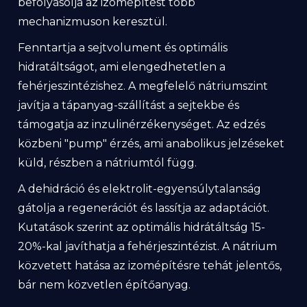
befolyásolja az izomépítést több
mechanizmuson keresztül.
Fenntartja a sejtvolument és optimális
hidratáltságot, ami elengedhetetlen a
fehérjeszintézishez. A megfelelő nátriumszint
javítja a tápanyag-szállítást a sejtekbe és
támogatja az inzulinérzékenységet. Az edzés
közbeni "pump" érzés, ami anabolikus jelzéseket
küld, részben a nátriumtól függ.
A dehidráció és elektrolit-egyensúlytalanság
gátolja a regenerációt és lassítja az adaptációt.
Kutatások szerint az optimális hidrátáltság 15-
20%-kal javíthatja a fehérjeszintézist. A nátrium
közvetett hatása az izomépítésre tehát jelentős,
bár nem közvetlen építőanyag.