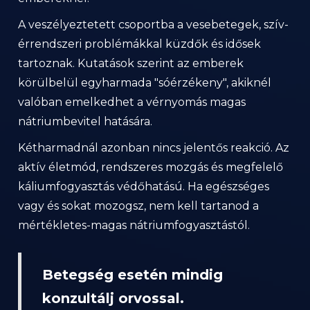
A veszélyeztetett csoportba a vesebetegek, szív-
érrendszeri problémákkal küzdők és idősek
tartoznak. Kutatások szerint az emberek
körülbelül egyharmada "sóérzékeny", akiknél
valóban emelkedhet a vérnyomás magas
nátriumbevitel hatására.
Kétharmadnál azonban nincs jelentős reakció. Az
aktív életmód, rendszeres mozgás és megfelelő
káliumfogyasztás védőhatású. Ha egészséges
vagy és sokat mozogsz, nem kell tartanod a
mértékletes-magas nátriumfogyasztástól.
Betegség esetén mindig
konzultálj orvossal.