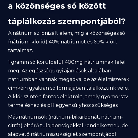
a közönséges só között
táplálkozás szempontjából?
A nátrium az ionizált elem, míg a közönséges só
(nátrium-klorid) 40% nátriumot és 60% klórt
tartalmaz.
1 gramm só körülbelül 400mg nátriumnak felel
meg. Az egészségügyi ajánlások általában
nátriumban vannak megadva, de az élelmiszerek
címkéin gyakran só formájában találkozunk vele.
A klór szintén fontos elektrolit, amely gyomorsav
termeléshez és pH egyensúlyhoz szükséges.
Más nátriumsók (nátrium-bikarbonát, nátrium-
citrát) eltérő tulajdonságokkal rendelkeznek, de
alapvető nátriumszükséglet szempontjából