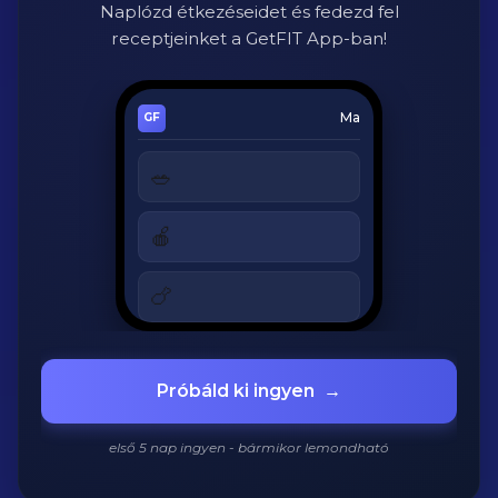
Naplózd étkezéseidet és fedezd fel
receptjeinket a GetFIT App-ban!
Ma
🥗
Cézár saláta
320 kcal
🍎
Alma
180 kcal
🍗
Grillezett csirke
420 kcal
920
/
2200
kcal
Próbáld ki ingyen
→
első 5 nap ingyen - bármikor lemondható