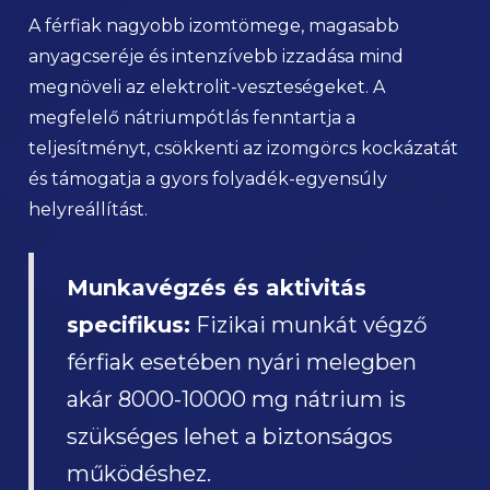
A férfiak nagyobb izomtömege, magasabb
anyagcseréje és intenzívebb izzadása mind
megnöveli az elektrolit-veszteségeket. A
megfelelő nátriumpótlás fenntartja a
teljesítményt, csökkenti az izomgörcs kockázatát
és támogatja a gyors folyadék-egyensúly
helyreállítást.
Munkavégzés és aktivitás
specifikus:
Fizikai munkát végző
férfiak esetében nyári melegben
akár 8000-10000 mg nátrium is
szükséges lehet a biztonságos
működéshez.