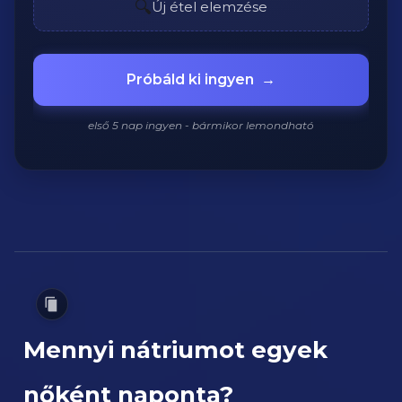
🔍
Új étel elemzése
Próbáld ki ingyen
→
első 5 nap ingyen - bármikor lemondható
Mennyi nátriumot egyek
nőként naponta?