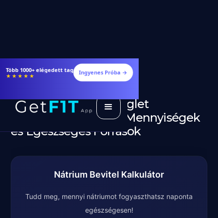
Több 1000+ elégedett tag
Ingyenes Próba →
★★★★★
Nátrium Napi Szükséglet
Kalkulátor + Ajánlott Mennyiségek
és Egészséges Források
Nátrium Bevitel Kalkulátor
Tudd meg, mennyi nátriumot fogyaszthatsz naponta
egészségesen!