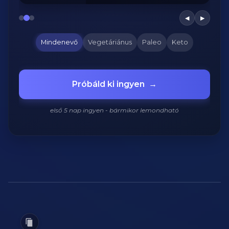
◀
▶
Mindenevő
Vegetáriánus
Paleo
Keto
Próbáld ki ingyen
→
első 5 nap ingyen - bármikor lemondható