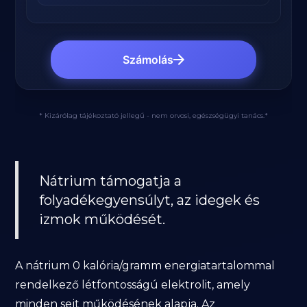
Számolás
* Kizárólag tájékoztató jellegű - nem orvosi, egészségügyi tanács.*
Nátrium támogatja a
folyadékegyensúlyt, az idegek és
izmok működését.
A nátrium 0 kalória/gramm energiatartalommal
rendelkező létfontosságú elektrolit, amely
minden sejt működésének alapja. Az