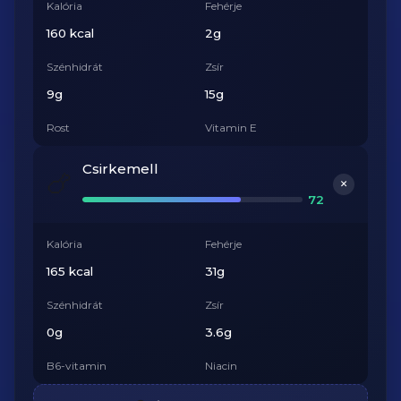
Kalória
Fehérje
160 kcal
2g
Szénhidrát
Zsír
9g
15g
Rost
Vitamin E
7g
2.1mg
Csirkemell
🍗
+
72
Kalória
Fehérje
165 kcal
31g
Szénhidrát
Zsír
0g
3.6g
B6-vitamin
Niacin
0.6mg
13.7mg