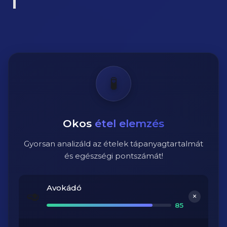
🧪
Okos
étel elemzés
Gyorsan analizáld az ételek tápanyagtartalmát
és egészségi pontszámát!
Avokádó
🥑
+
85