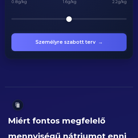
0.8g/kg
1.6g/kg
2.2g/kg
Személyre szabott terv
→
Miért fontos megfelelő
mennyiségű nátriumot enni