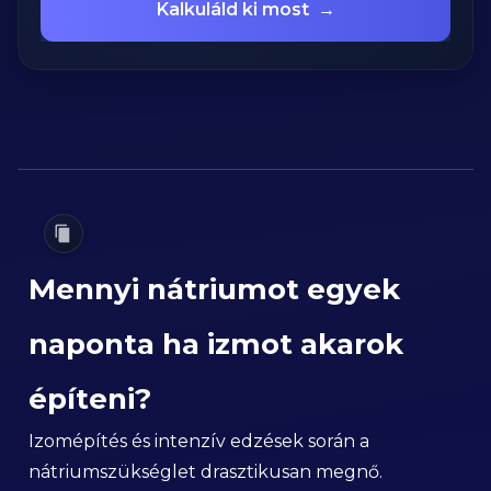
Kalkuláld ki most
→
Mennyi nátriumot egyek
naponta ha izmot akarok
építeni?
Izomépítés és intenzív edzések során a
nátriumszükséglet drasztikusan megnő.