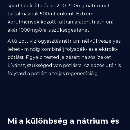
sportitalok általában 200-300mg nátriumot
tartalmaznak 500ml-enként. Extrém
körülmények között (ultramaraton, triathlon)
akár 1000mg/óra is szükséges lehet.
A túlzott vízfogyasztás nátrium nélkül veszélyes
lehet - mindig kombinálj folyadék- és elektrolit-
pótlást. Figyeld tested jelzéseit: ha sós ízeket
kívánsz, szükséged van pótlásra. Az edzés után is
folytasd a pótlást a teljes regenerációig.
Mi a különbség a nátrium és