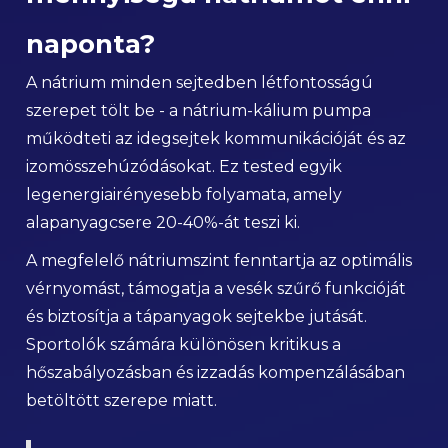
naponta?
A nátrium minden sejtedben létfontosságú
szerepet tölt be - a nátrium-kálium pumpa
működteti az idegsejtek kommunikációját és az
izomösszehúzódásokat. Ez tested egyik
legenergiairényesebb folyamata, amely
alapanyagcsere 20-40%-át teszi ki.
A megfelelő nátriumszint fenntartja az optimális
vérnyomást, támogatja a vesék szűrő funkcióját
és biztosítja a tápanyagok sejtekbe jutását.
Sportolók számára különösen kritikus a
hőszabályozásban és izzadás kompenzálásában
betöltött szerepe miatt.