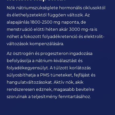
Nők nátriumszükséglete hormonális ciklusoktól
és élethelyzetektől függően változik. Az
alapajánlás 1800-2500 mg naponta, de
menstruáció előtti héten akár 3000 mg-ra is
nőhet a fokozott folyadékretenció és elektrolit-
változások kompenzálására.
Az ösztrogén és progeszteron ingadozása
befolyásolja a nátrium-kiválasztást és
folyadékegyensúlyt. A túlzott korlátozás
súlyosbíthatja a PMS tüneteket, fejfájást és
hangulatváltozásokat. Aktív nők, akik
rendszeresen edznek, magasabb bevitelre
szorulnak a teljesítmény fenntartásához.