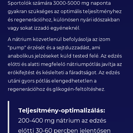
Sportolók számára 3000-5000 mg naponta
gyakran szükséges az optimális teljesítményhez
és regenerációhoz, különösen nyári időszakban
vagy sokat izzadó egyéneknél.
A nátrium közvetlenül befolyásolja az izom
"pump" érzését és a sejtduzzadást, ami
anabolikus jelzéseket küld tested felé. Az edzés
előtti és alatti megfelelő nátriumpótlás javítja az
erőkifejtést és késlelteti a fáradtságot. Az edzés
utáni gyors pótlás elengedhetetlen a
regenerációhoz és glikogén-feltöltéshez.
Teljesítmény-optimalizálás:
200-400 mg nátrium az edzés
előtti 30-60 percben jelentősen