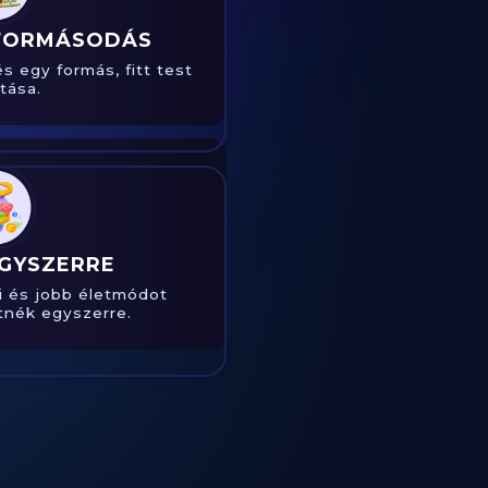
 FORMÁSODÁS
 egy formás, fitt test
ítása.
EGYSZERRE
i és jobb életmódot
etnék egyszerre.