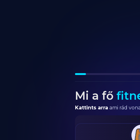
Mi a fő
fitn
Kattints arra
ami rád vona