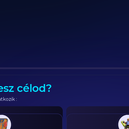
esz célod?
tkozik :