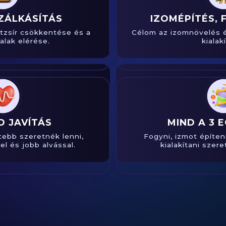
ZÁLKÁSÍTÁS
IZOMÉPÍTÉS,
stzsír csökkentése és a
Célom az izomnövelés és
alak elérése.
kialak
 JAVÍTÁS
MIND A 3 
tebb szeretnék lenni,
Fogyni, izmot építen
l és jobb alvással.
kialakítani szer