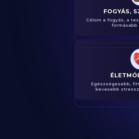
FOGYÁS, S
Célom a fogyás, a te
formásabb 
ÉLETMÓD
Egészségesebb, fit
kevesebb stressze
Slide 2 of 24.