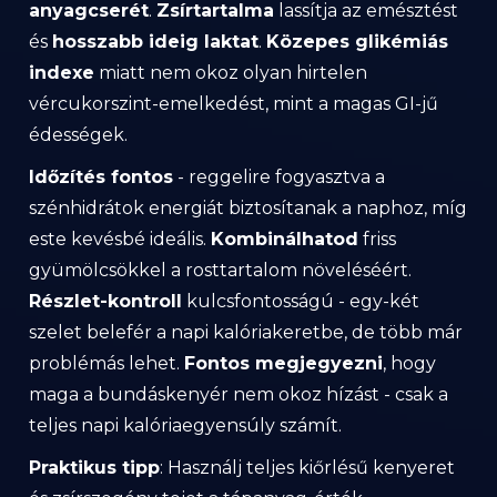
anyagcserét
.
Zsírtartalma
lassítja az emésztést
és
hosszabb ideig laktat
.
Közepes glikémiás
indexe
miatt nem okoz olyan hirtelen
vércukorszint-emelkedést, mint a magas GI-jű
édességek.
Időzítés fontos
- reggelire fogyasztva a
szénhidrátok energiát biztosítanak a naphoz, míg
este kevésbé ideális.
Kombinálhatod
friss
gyümölcsökkel a rosttartalom növeléséért.
Részlet-kontroll
kulcsfontosságú - egy-két
szelet belefér a napi kalóriakeretbe, de több már
problémás lehet.
Fontos megjegyezni
, hogy
maga a bundáskenyér nem okoz hízást - csak a
teljes napi kalóriaegyensúly számít.
Praktikus tipp
: Használj teljes kiőrlésű kenyeret