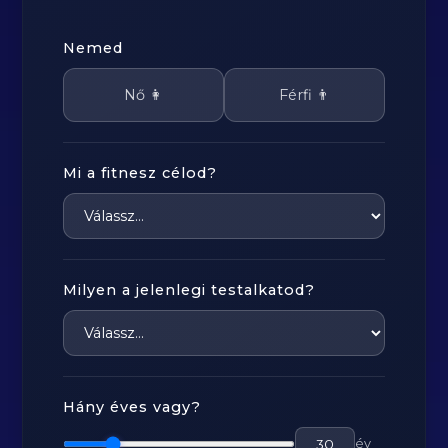
Nemed
Nő 👩
Férfi 👨
Mi a fitnesz célod?
Milyen a jelenlegi testalkatod?
Hány éves vagy?
év