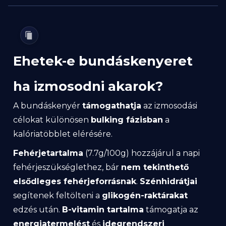
Ehetek-e bundáskenyeret
ha izmosodni akarok?
A bundáskenyér
támogathatja
az izmosodási
célokat különösen
bulking fázisban
a
kalóriatöbblet elérésére.
Fehérjetartalma
(7.7g/100g) hozzájárul a napi
fehérjeszükséglethez, bár
nem tekinthető
elsődleges fehérjeforrásnak
.
Szénhidrátjai
segítenek feltölteni a
glikogén-raktárakat
edzés után.
B-vitamin tartalma
támogatja az
energiatermelést
és
idegrendszeri