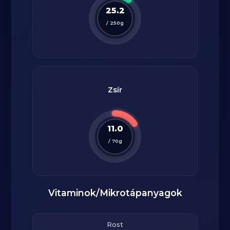
25.2
/
250
g
Zsír
11.0
/
70
g
Vitaminok/Mikrotápanyagok
Rost