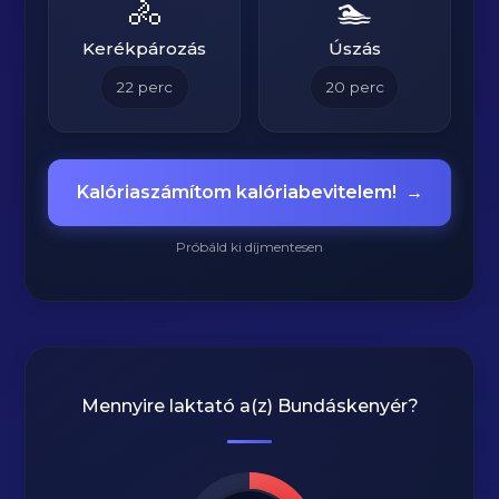
🚴
🏊
Kerékpározás
Úszás
22
perc
20
perc
Kalóriaszámítom kalóriabevitelem!
→
Próbáld ki díjmentesen
Mennyire laktató a(z)
Bundáskenyér
?