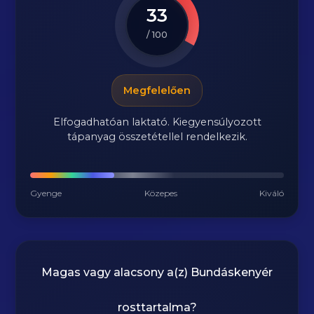
33
/ 100
Megfelelően
Elfogadhatóan laktató. Kiegyensúlyozott
tápanyag összetétellel rendelkezik.
Gyenge
Közepes
Kiváló
Magas vagy alacsony a(z) Bundáskenyér
rosttartalma?