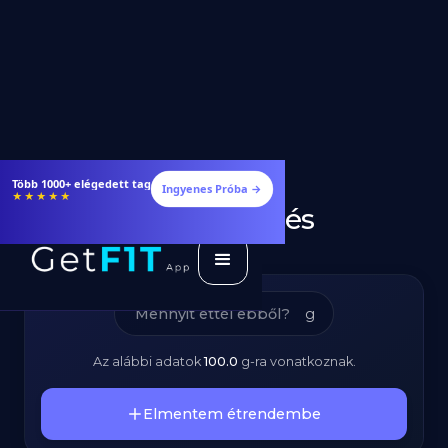
Bundáskenyér -
Étrendek, receptek és edzéstervek
Ingyenes Próba →
★★★★★
Kalóriatartalom és
Tápanyagok
g
Az alábbi adatok
100.0
g
-ra vonatkoznak.
Elmentem étrendembe