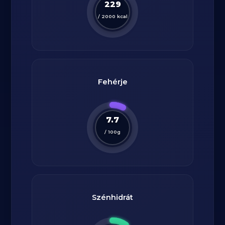
229
/
2000
kcal
Fehérje
7.7
/
100
g
Szénhidrát