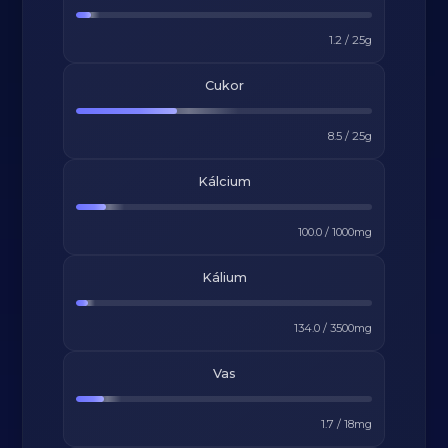
1.2
/
25
g
Cukor
8.5
/
25
g
Kálcium
100.0
/
1000
mg
Kálium
134.0
/
3500
mg
Vas
1.7
/
18
mg