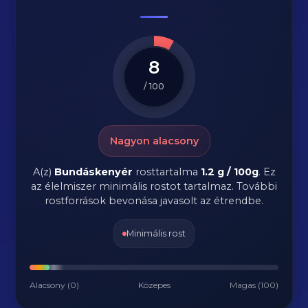
8
/ 100
Nagyon alacsony
A(z)
Bundáskenyér
rosttartalma
1.2 g / 100g
.
Ez
az élelmiszer minimális rostot tartalmaz. További
rostforrások bevonása javasolt az étrendbe.
Minimális rost
Alacsony (0)
Közepes
Magas (100)