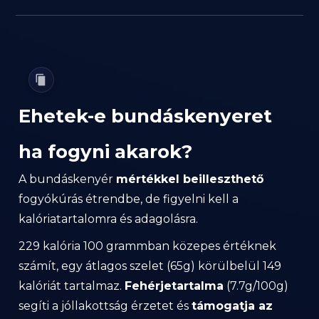
Ehetek-e bundáskenyeret
ha fogyni akarok?
A bundáskenyér
mértékkel beilleszthető
fogyókúrás étrendbe, de figyelni kell a
kalóriatartalomra és adagolásra.
229 kalória 100 grammban közepes értéknek
számít, egy átlagos szelet (65g) körülbelül 149
kalóriát tartalmaz.
Fehérjetartalma
(7.7g/100g)
segíti a jóllakottság érzetet és
támogatja az