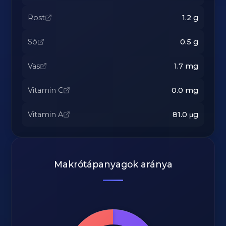
Rost
1.2
g
Só
0.5
g
Vas
1.7
mg
Vitamin C
0.0
mg
Vitamin A
81.0
μg
Makrótápanyagok aránya