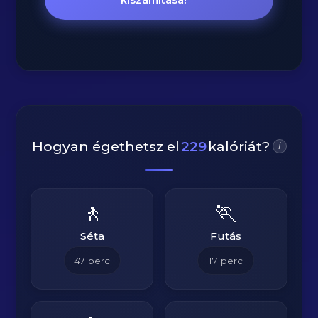
kiszámítása!
Hogyan égethetsz el
229
kalóriát?
i
🚶
🏃
Séta
Futás
47
perc
17
perc