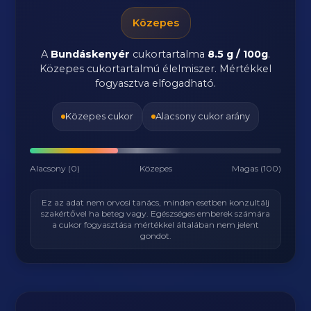
Közepes
A
Bundáskenyér
cukortartalma
8.5 g / 100g
.
Közepes cukortartalmú élelmiszer. Mértékkel
fogyasztva elfogadható.
Közepes cukor
Alacsony cukor arány
Alacsony (0)
Közepes
Magas (100)
Ez az adat nem orvosi tanács, minden esetben konzultálj
szakértővel ha beteg vagy. Egészséges emberek számára
a cukor fogyasztása mértékkel általában nem jelent
gondot.