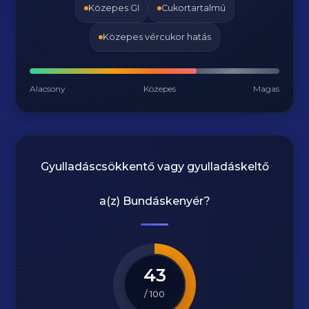
Közepes GI
Cukortartalmú
Közepes vércukor hatás
Alacsony
Közepes
Magas
Gyulladáscsökkentő vagy gyulladáskeltő
a(z)
Bundáskenyér
?
43
/ 100