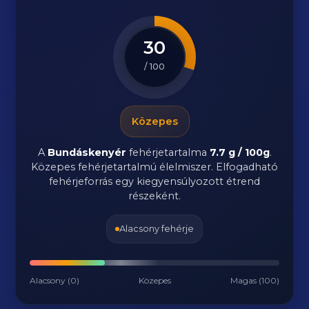
30
/ 100
Közepes
A
Bundáskenyér
fehérjetartalma
7.7 g / 100g
.
Közepes fehérjetartalmú élelmiszer. Elfogadható
fehérjeforrás egy kiegyensúlyozott étrend
részeként.
Alacsony fehérje
Alacsony (0)
Közepes
Magas (100)