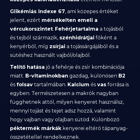
Glikémiás indexe 67
, ami közepes értéket
jelent, ezért
mérsékelten emeli a
vércukorszintet
.
Fehérjetartalma
a tojásból
és tejből származik,
szénhidrátjai
főként a
kenyérből, míg
zsírjai
a tojássárgájából és a
sütéshez használt vajból/olajból.
Telítő hatása
jó a fehérje és zsír kombinációja
miatt.
B-vitaminokban
gazdag, különösen
B2
és
folsav
tartalmában.
Kalcium
és
vas
forrása is
egyben. Természetesen a makrók nagyban
függhetnek attól, milyen kenyeret használsz,
mennyi tojást és tejet adsz hozzá, valamint
hogy vajban vagy olajban sütöd. Különböző
péktermék márkák
kenyerei eltérő tápanyag-
összetétellel rendelkeznek.