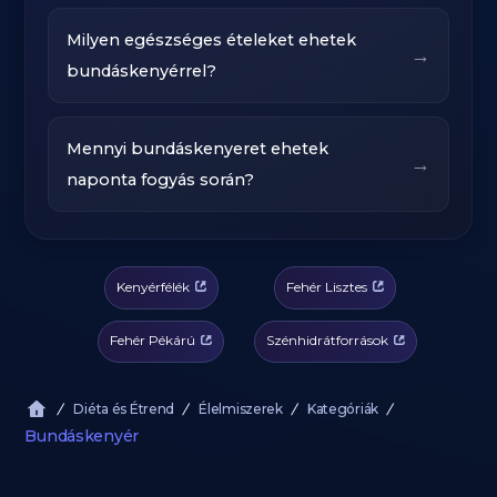
Milyen egészséges ételeket ehetek
→
bundáskenyérrel?
Mennyi bundáskenyeret ehetek
→
naponta fogyás során?
Kenyérfélék
Fehér Lisztes
Fehér Pékárú
Szénhidrátforrások
Diéta és Étrend
Élelmiszerek
Kategóriák
Bundáskenyér