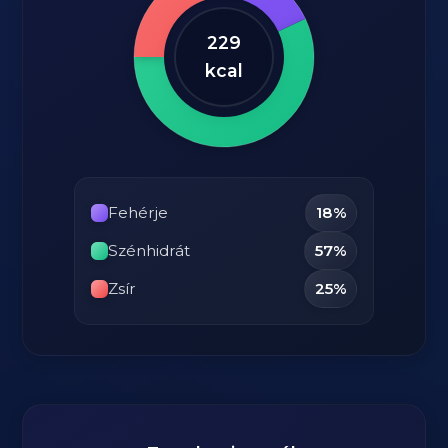
229
kcal
Fehérje
18%
Szénhidrát
57%
Zsír
25%