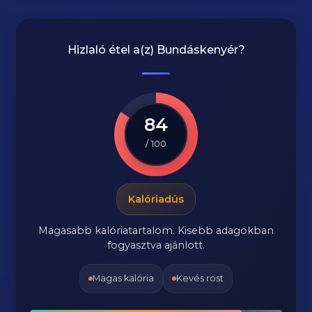
Hizlaló étel a(z)
Bundáskenyér
?
84
/ 100
Kalóriadús
Magasabb kalóriatartalom. Kisebb adagokban
fogyasztva ajánlott.
Magas kalória
Kevés rost