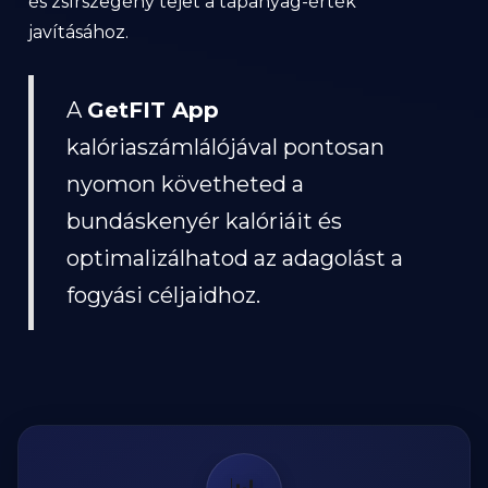
és zsírszegény tejet a tápanyag-érték
javításához.
A
GetFIT App
kalóriaszámlálójával pontosan
nyomon követheted a
bundáskenyér kalóriáit és
optimalizálhatod az adagolást a
fogyási céljaidhoz.