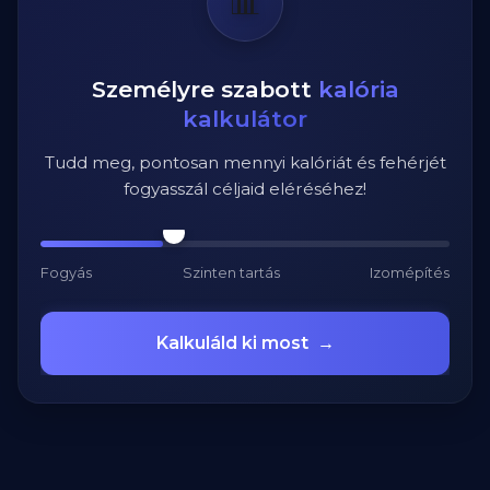
📊
Személyre szabott
kalória
kalkulátor
Tudd meg, pontosan mennyi kalóriát és fehérjét
fogyasszál céljaid eléréséhez!
Fogyás
Szinten tartás
Izomépítés
Kalkuláld ki most
→