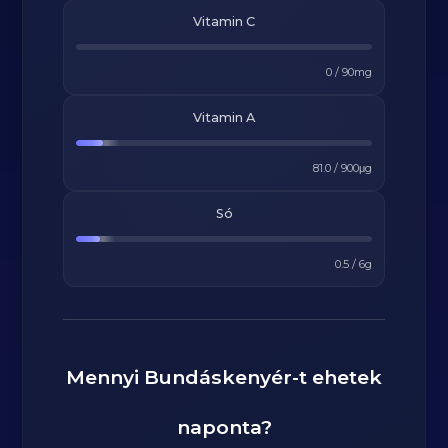
Vitamin C
0
/
90
mg
Vitamin A
81.0
/
900
μg
Só
0.5
/
6
g
Mennyi
Bundáskenyér
-t ehetek
naponta?