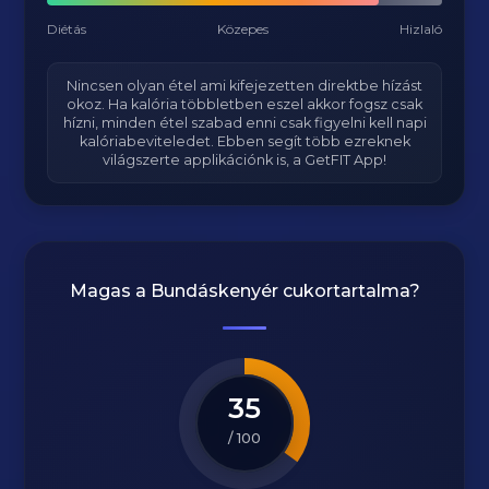
Diétás
Közepes
Hizlaló
Nincsen olyan étel ami kifejezetten direktbe hízást
okoz. Ha kalória többletben eszel akkor fogsz csak
hízni, minden étel szabad enni csak figyelni kell napi
kalóriabeviteledet. Ebben segít több ezreknek
világszerte applikációnk is, a GetFIT App!
Magas a
Bundáskenyér
cukortartalma?
35
/ 100