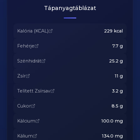
Tápanyagtáblázat
Kalória (KCAL)
229
kcal
Fehérje
7.7
g
Szénhidrát
25.2
g
Zsír
11
g
Telített Zsírsav
3.2
g
Cukor
8.5
g
Kálcium
100.0
mg
Kálium
134.0
mg