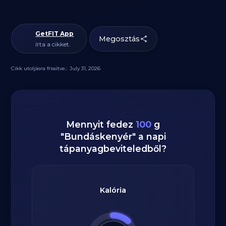
GetFIT App
Megosztás
írta a cikket.
Cikk utoljásra frissítve.:
July 31, 2026
Mennyit fedez
100
g
"
Bundáskenyér
" a napi
tápanyagbeviteledből?
Kalória