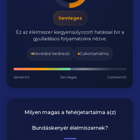
Semleges
Ez az élelmiszer kiegyensúlyozott hatással bír a
gyulladásos folyamatokra nézve.
Kevésbé kedvező
Cukortartalmú
Serkentő
Semleges
Csökkentő
Milyen magas a fehérjetartalma a(z)
Bundáskenyér
élelmiszernek?