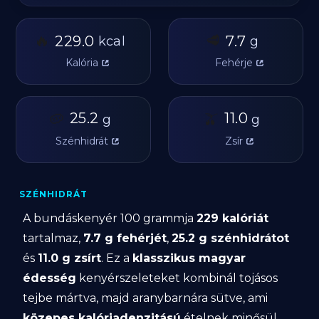
🔥
🥩
229.0
7.7
kcal
g
Kalória
Fehérje
🥔
25.2
🫒
11.0
g
g
Szénhidrát
Zsír
SZÉNHIDRÁT
A bundáskenyér 100 grammja
229 kalóriát
tartalmaz,
7.7 g fehérjét
,
25.2 g szénhidrátot
és
11.0 g zsírt
. Ez a
klasszikus magyar
édesség
kenyérszeleteket kombinál tojásos
tejbe mártva, majd aranybarnára sütve, ami
közepes kalóriadenzitású
ételnek minősül.