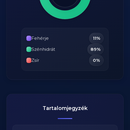
Fehérje
11%
Szénhidrát
89%
Zsír
0%
Tartalomjegyzék