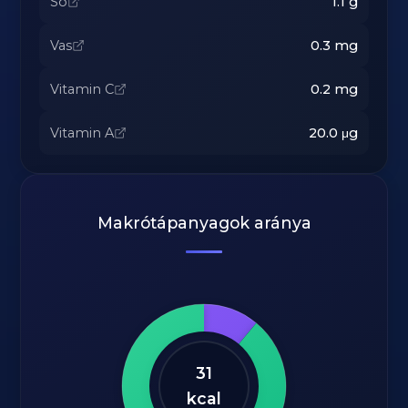
Só
1.1
g
Vas
0.3
mg
Vitamin C
0.2
mg
Vitamin A
20.0
μg
Makrótápanyagok aránya
31
kcal