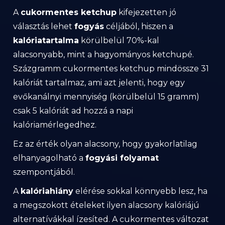
A
cukormentes ketchup
kifejezetten jó
választás lehet
fogyás
céljából, hiszen a
kalóriatartalma
körülbelül 70%-kal
alacsonyabb, mint a hagyományos ketchupé.
Százgramm cukormentes ketchup mindössze 31
kalóriát tartalmaz, ami azt jelenti, hogy egy
evőkanálnyi mennyiség (körülbelül 15 gramm)
csak 5 kalóriát ad hozzá a napi
kalóriamérlegedhez.
Ez az érték olyan alacsony, hogy gyakorlatilag
elhanyagolható a
fogyási folyamat
szempontjából.
A
kalóriahiány
elérése sokkal könnyebb lesz, ha
a megszokott ételeket ilyen alacsony kalóriájú
alternatívákkal ízesíted. A cukormentes változat