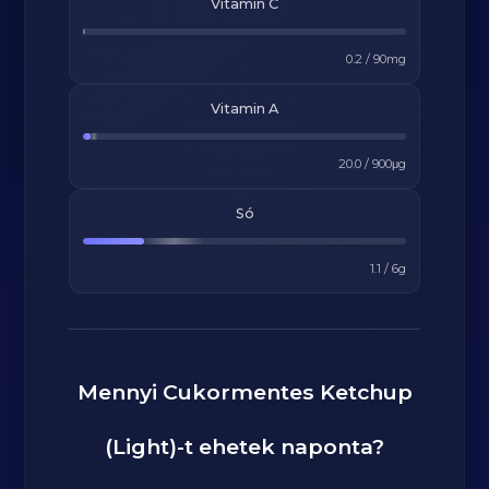
Vitamin C
0.2
/
90
mg
Vitamin A
20.0
/
900
μg
Só
1.1
/
6
g
Mennyi
Cukormentes Ketchup
(Light)
-t ehetek naponta?