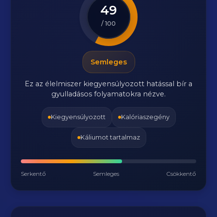
49
/ 100
Semleges
Ez az élelmiszer kiegyensúlyozott hatással bír a
gyulladásos folyamatokra nézve.
Kiegyensúlyozott
Kalóriaszegény
Káliumot tartalmaz
Serkentő
Semleges
Csökkentő