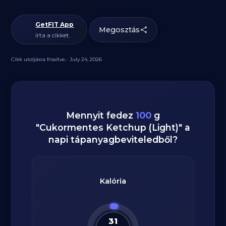
GetFIT App
Megosztás
írta a cikket.
Cikk utoljásra frissítve.:
July 24, 2026
Mennyit fedez
100
g
"
Cukormentes Ketchup (Light)
" a
napi tápanyagbeviteledből?
Kalória
31