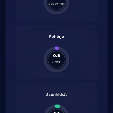
/
2000
kcal
Fehérje
0.8
/
100
g
Szénhidrát