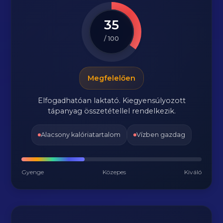
35
/ 100
Megfelelően
Elfogadhatóan laktató. Kiegyensúlyozott
tápanyag összetétellel rendelkezik.
Alacsony kalóriatartalom
Vízben gazdag
Gyenge
Közepes
Kiváló