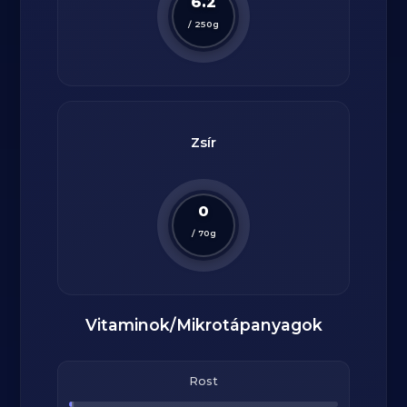
6.2
/
250
g
Zsír
0
/
70
g
Vitaminok/Mikrotápanyagok
Rost