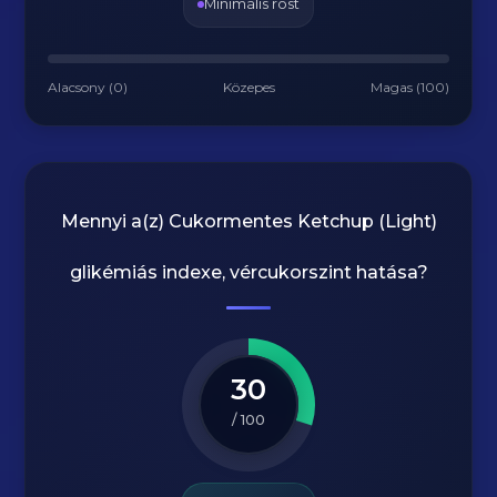
Minimális rost
Alacsony (0)
Közepes
Magas (100)
Mennyi a(z)
Cukormentes Ketchup (Light)
glikémiás indexe, vércukorszint hatása?
30
/ 100