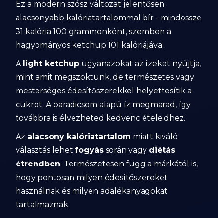
Ez a modern szósz változat jelentősen
alacsonyabb kalóriatartalommal bír - mindössze
31 kalória 100 grammonként, szemben a
hagyományos ketchup 101 kalóriájával.
A
light ketchup
ugyanazokat az ízeket nyújtja,
mint amit megszoktunk, de természetes vagy
mesterséges édesítőszerekkel helyettesítik a
cukrot. A paradicsom alapú íz megmarad, így
továbbra is élvezheted kedvenc ételeidhez.
Az
alacsony kalóriatartalom
miatt kiváló
választás lehet
fogyás
során vagy
diétás
étrendben
. Természetesen függ a márkától is,
hogy pontosan milyen édesítőszereket
használnak és milyen adalékanyagokat
tartalmaznak.