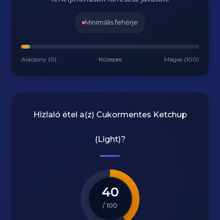
Minimális fehérje
Alacsony (0)
Közepes
Magas (100)
Hizlaló étel a(z)
Cukormentes Ketchup
(Light)
?
40
/ 100