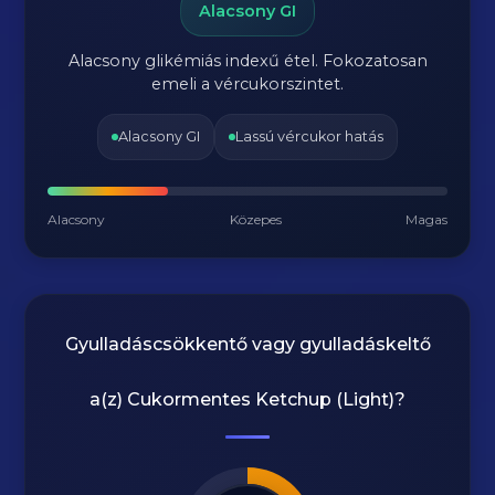
Alacsony GI
Alacsony glikémiás indexű étel. Fokozatosan
emeli a vércukorszintet.
Alacsony GI
Lassú vércukor hatás
Alacsony
Közepes
Magas
Gyulladáscsökkentő vagy gyulladáskeltő
a(z)
Cukormentes Ketchup (Light)
?