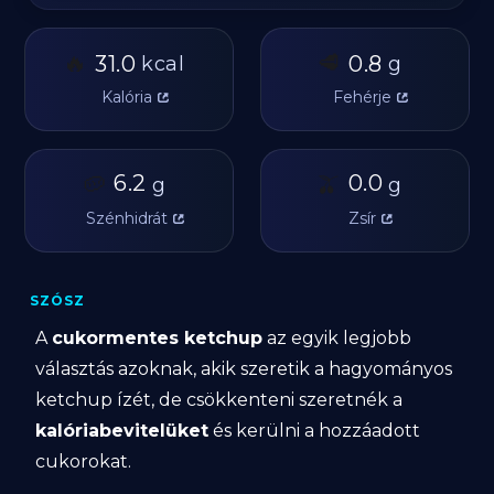
🔥
🥩
31.0
0.8
kcal
g
Kalória
Fehérje
🥔
6.2
🫒
0.0
g
g
Szénhidrát
Zsír
SZÓSZ
A
cukormentes ketchup
az egyik legjobb
választás azoknak, akik szeretik a hagyományos
ketchup ízét, de csökkenteni szeretnék a
kalóriabevitelüket
és kerülni a hozzáadott
cukorokat.