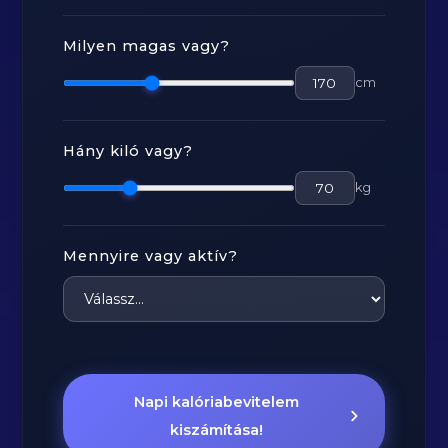
Milyen magas vagy?
cm
Hány kiló vagy?
kg
Mennyire vagy aktív?
Napi kalóriabevitelem
kiszámítása!