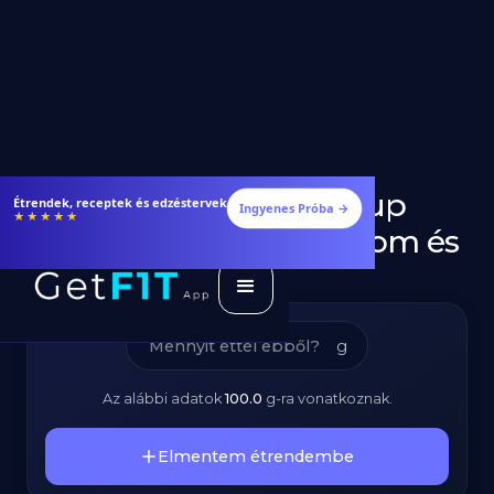
Cukormentes Ketchup
Étrendek, receptek és edzéstervek
Ingyenes Próba →
★★★★★
(Light) - Kalóriatartalom és
Tápanyagok
g
Az alábbi adatok
100.0
g
-ra vonatkoznak.
Elmentem étrendembe