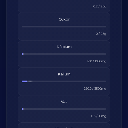
0.2
/
25
g
Cukor
0
/
25
g
Kálcium
12.0
/
1000
mg
Kálium
230.0
/
3500
mg
Vas
0.3
/
18
mg