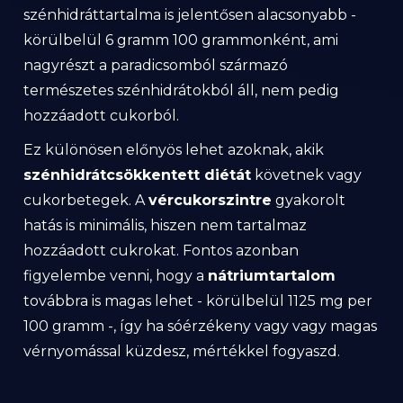
szénhidráttartalma is jelentősen alacsonyabb -
körülbelül 6 gramm 100 grammonként, ami
nagyrészt a paradicsomból származó
természetes szénhidrátokból áll, nem pedig
hozzáadott cukorból.
Ez különösen előnyös lehet azoknak, akik
szénhidrátcsökkentett diétát
követnek vagy
cukorbetegek. A
vércukorszintre
gyakorolt
hatás is minimális, hiszen nem tartalmaz
hozzáadott cukrokat. Fontos azonban
figyelembe venni, hogy a
nátriumtartalom
továbbra is magas lehet - körülbelül 1125 mg per
100 gramm -, így ha sóérzékeny vagy vagy magas
vérnyomással küzdesz, mértékkel fogyaszd.