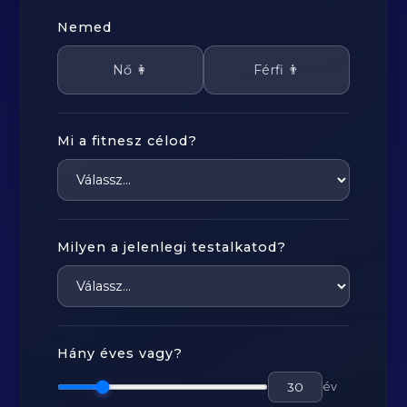
Nemed
Nő 👩
Férfi 👨
Mi a fitnesz célod?
Milyen a jelenlegi testalkatod?
Hány éves vagy?
év