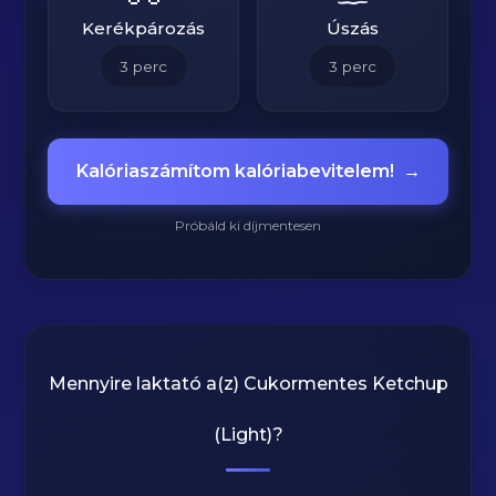
Kerékpározás
Úszás
3
perc
3
perc
Kalóriaszámítom kalóriabevitelem!
→
Próbáld ki díjmentesen
Mennyire laktató a(z)
Cukormentes Ketchup
(Light)
?