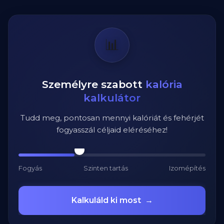
📊
Személyre szabott
kalória
kalkulátor
Tudd meg, pontosan mennyi kalóriát és fehérjét
fogyasszál céljaid eléréséhez!
Fogyás
Szinten tartás
Izomépítés
Kalkuláld ki most
→