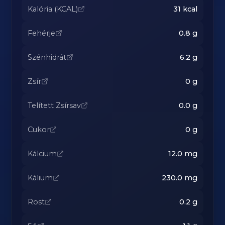
Kalória (KCAL)
31
kcal
Fehérje
0.8
g
Szénhidrát
6.2
g
Zsír
0
g
Telített Zsírsav
0.0
g
Cukor
0
g
Kálcium
12.0
mg
Kálium
230.0
mg
Rost
0.2
g