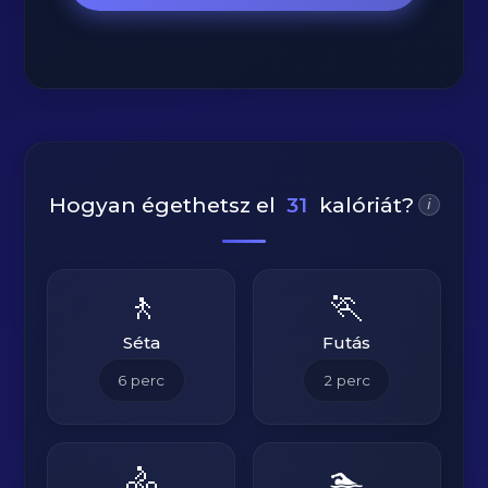
Hogyan égethetsz el
31
kalóriát?
i
🚶
🏃
Séta
Futás
6
perc
2
perc
🚴
🏊