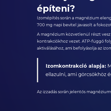
építeni?
Izomépítés során a magnézium elenge
700 mg napi bevitel javasolt a fokozo
A magnézium közvetlenül részt vesz 
kontrakciókhoz vezet. ATP-függő fo
aktiválásához, ami befolyásolja az izom
Izomkontrakció alapja:
M
ellazulni, ami görcsökhöz é
Az izzadás során jelentős magnéziumve