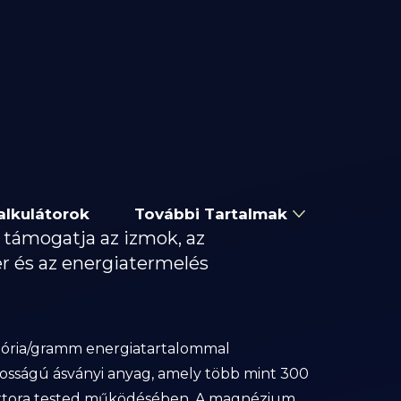
alkulátorok
További Tartalmak
támogatja az izmok, az
r és az energiatermelés
ória/gramm energiatartalommal
osságú ásványi anyag, amely több mint 300
ktora tested működésében. A magnézium