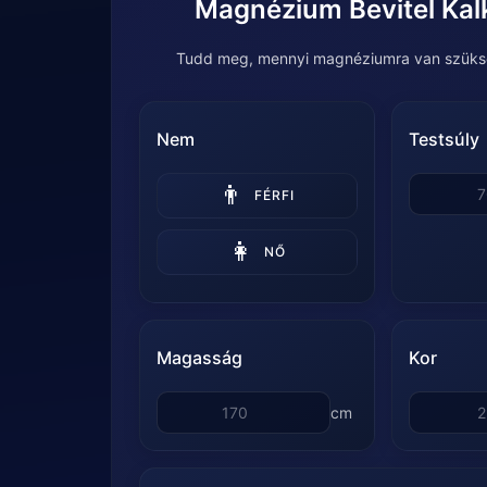
Magnézium Bevitel Kal
Tudd meg, mennyi magnéziumra van szüks
Nem
Testsúly
👨
FÉRFI
👩
NŐ
Magasság
Kor
cm