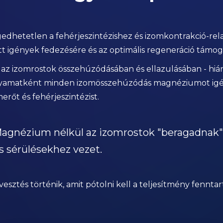
dhetetlen a fehérjeszintézishez és izomkontrakció-rela
tt igények fedezésére és az optimális regeneráció támog
az izomrostok összehúzódásában és ellazulásában - hi
lyamatként minden izomösszehúzódás magnéziumot igén
erőt és fehérjeszintézist.
agnézium nélkül az izomrostok "beragadnak"
s sérülésekhez vezet.
sztés történik, amit pótolni kell a teljesítmény fenntar