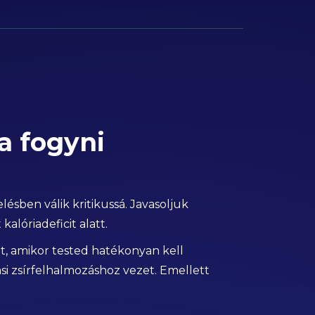
 fogyni
sben válik kritikussá. Javasoljuk
alóriadeficit alatt.
, amikor tested hatékonyan kell
asi zsírfelhalmozáshoz vezet. Emellett