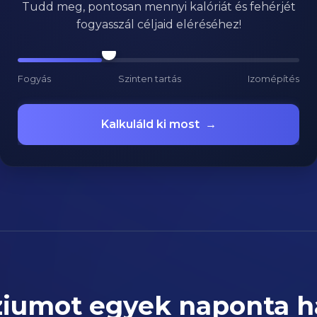
Tudd meg, pontosan mennyi kalóriát és fehérjét
fogyasszál céljaid eléréséhez!
Fogyás
Szinten tartás
Izomépítés
Kalkuláld ki most
→
umot egyek naponta ha