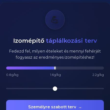
💪
Izomépítő
táplálkozási terv
Fedezd fel, milyen ételeket és mennyi fehérjét
fogyassz az eredményes izomépítéshez!
0.8g/kg
1.6g/kg
2.2g/kg
Személyre szabott terv
→