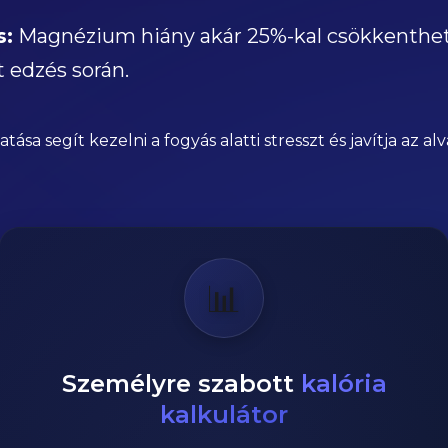
s:
Magnézium hiány akár 25%-kal csökkentheti
 edzés során.
a segít kezelni a fogyás alatti stresszt és javítja az al
📊
Személyre szabott
kalória
kalkulátor