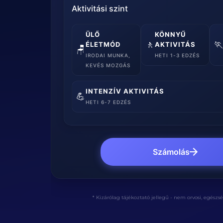
Aktivitási szint
ÜLŐ
KÖNNYŰ
🚶

ÉLETMÓD
AKTIVITÁS
🪑
IRODAI MUNKA,
HETI 1-3 EDZÉS
KEVÉS MOZGÁS
INTENZÍV AKTIVITÁS
💪
HETI 6-7 EDZÉS
Számolás
* Kizárólag tájékoztató jellegű - nem orvosi, egészs