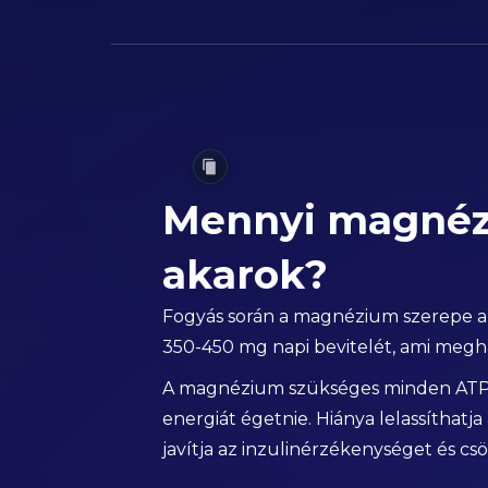
Mennyi magnézi
akarok?
Fogyás során a magnézium szerepe az 
350-450 mg napi bevitelét, ami meghal
A magnézium szükséges minden ATP-te
energiát égetnie. Hiánya lelassíthatja
javítja az inzulinérzékenységet és cs