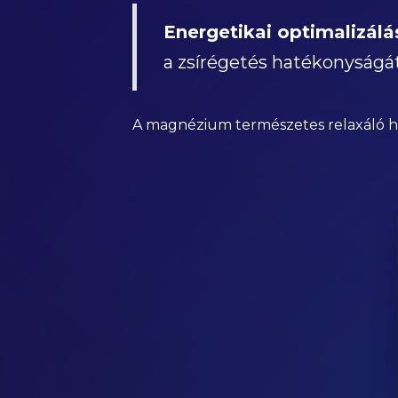
Energetikai optimalizálá
a zsírégetés hatékonyságát
A magnézium természetes relaxáló hatás