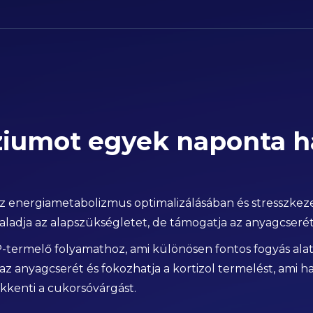
umot egyek naponta ha
energiametabolizmus optimalizálásában és stresszkezelé
adja az alapszükségletet, de támogatja az anyagcserét k
rmelő folyamathoz, ami különösen fontos fogyás alatt
 az anyagcserét és fokozhatja a kortizol termelést, ami h
ökkenti a cukorsóvárgást.