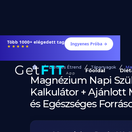
Több 1000+ elégedett tag
Ingyenes Próba →
★★★★★
Diéta és Étrend
Tápanyagok
Ma
Főoldal
Diét
Magnézium Napi Szü
Kalkulátor + Ajánlot
és Egészséges Forrás