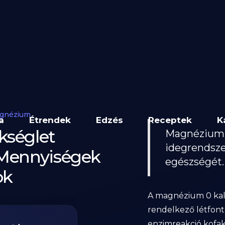
gnézium
a
Étrendek
Edzés
Receptek
K
kséglet
Magnézium 
idegrendsze
t Mennyiségek
egészségét.
ok
A magnézium 0 kal
rendelkező létfont
enzimreakció kofa