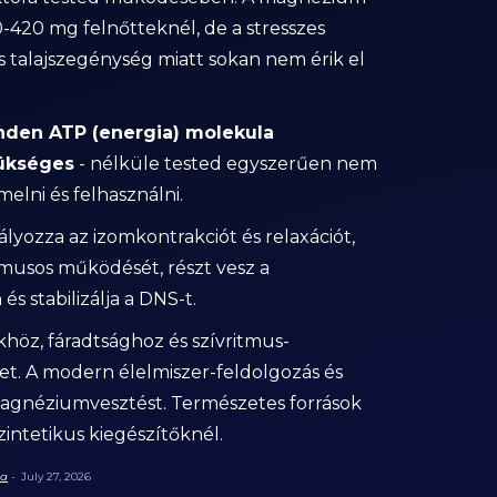
0-420 mg felnőtteknél, de a stresszes
talajszegénység miatt sokan nem érik el
den ATP (energia) molekula
ükséges
- nélküle tested egyszerűen nem
elni és felhasználni.
yozza az izomkontrakciót és relaxációt,
tmusos működését, részt vesz a
és stabilizálja a DNS-t.
höz, fáradtsághoz és szívritmus-
t. A modern élelmiszer-feldolgozás és
magnéziumvesztést. Természetes források
intetikus kiegészítőknél.
ta
-
July 27, 2026