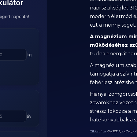
kulátor
napi szükséglet 31
modern életmód és 
éged naponta!
ezt a mennyiséget.
A magnézium min
működéséhez sz
tudna energiát term
kg
A magnézium szabál
támogatja a szív ri
fehérjeszintézisben 
Hiánya izomgörcsök
zavarokhoz vezethe
stressz fokozza a 
év
hatékonyabbak a sz
Cikket írta:
GetFIT App Csapa