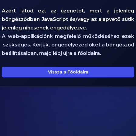
Azért látod ezt az üzenetet, mert a jelenleg
böngésződben JavaScript és/vagy az alapvető sütik
jelenleg nincsenek engedélyezve.
A web-applikációnk megfelelő működéséhez ezek
szükséges. Kérjük, engedélyezed őket a böngésződ
beállításaiban, majd lépj újra a főoldalra.
Vissza a Főoldalra